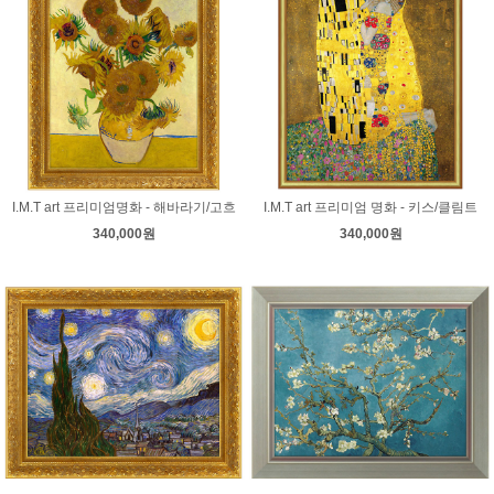
컨스터블
코로
코트
쿠르베
클레
클림트
터너
티쏘
티치아노
팡탱 라투르
푸생
프라고나르
프리드리히
피사로
하예츠
호머
호베마
호쿠사이
기타 화가
I.M.T art 프리미엄명화 - 해바라기/고흐
I.M.T art 프리미엄 명화 - 키스/클림트
340,000원
340,000원