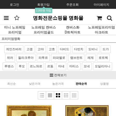
로그인
회원가입
주문조회
마이페이지
2,000원 적립
명화전문쇼핑몰 명화몰
미니 노프레임
노프레임 캔버스
캔버스화
노프레임프리미엄
프리미엄
프리미엄골드
D트릭아트
아크라트
프리미엄명화
게인즈버러
고갱
고야
고흐
다비드
다빈치
도비니
드가
뒤러
들라크루아
라투르
라파엘로
램브란트
레제
로트렉
루벤스
루오
르느와르
르동
마네
마티스
모네
모딜리아니
모리조
몬드리안
뭉크
미켈란젤로
밀레
반달
베르메르
전체보기
벨라스케스
보티첼리
부게로
부셰
브론치노
브뢰겔
사전트
최신순
낮은가격
높은가격
판매순위
상품명
샤르댕
세잔
소로야
쇠라
스텁스
시냑
시슬레
아르침볼도
얀반에이크
앵그르
에곤쉴레
엘그레코
와토
이중섭
제라르
카날레토
카라바죠
카바넬
카사트
카유보트
칸딘스키