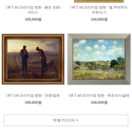
I.M.T art 프리미엄 명화 - 붉은 조화/
I.M.T art 프리미엄 명화 - 별,무대위의
마티스
무희/드가
340,000원
340,000원
I.M.T art 프리미엄 명화 - 만종/밀레
I.M.T art 프리미엄 명화 - 목초지/시슬레
340,000원
340,000원
더보기
(
1
/
14
)
+