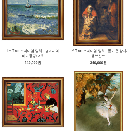
I.M.T art 프리미엄 명화 - 생마리의
I.M.T art 프리미엄 명화 - 돌아온 탕자/
바다풍경/고흐
램브란트
340,000원
340,000원