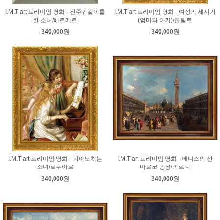
I.M.T art 프리미엄 명화 - 진주귀걸이를
I.M.T art 프리미엄 명화 - 여성의 세시기
한 소녀/베르메르
(엄마와 아기)/클림트
340,000원
340,000원
I.M.T art 프리미엄 명화 - 피아노치는
I.M.T art 프리미엄 명화 - 베니스의 산
소녀/르누아르
마르코 광장/과르디
340,000원
340,000원