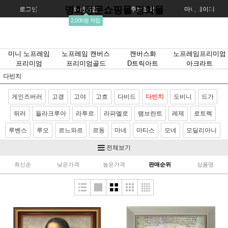
명화전문쇼핑몰 명화몰
로그인
회원가입
주문조회
마이페이지
2,000원 적립
미니 노프레임
노프레임 캔버스
캔버스화
노프레임프리미엄
프리미엄
프리미엄골드
D트릭아트
아크라트
다빈치
게인즈버러
고갱
고야
고흐
다비드
다빈치
도비니
드가
뒤러
들라크루아
라투르
라파엘로
램브란트
레제
로트렉
루벤스
루오
르느와르
르동
마네
마티스
모네
모딜리아니
모리조
몬드리안
뭉크
미켈란젤로
밀레
반달
베르메르
전체보기
벨라스케스
보티첼리
부게로
부셰
브론치노
브뢰겔
사전트
최신순
낮은가격
높은가격
판매순위
상품명
샤르댕
세잔
소로야
쇠라
스텁스
시냑
시슬레
아르침볼도
얀반에이크
앵그르
에곤쉴레
엘그레코
와토
이중섭
제라르
카날레토
카라바죠
카바넬
카사트
카유보트
칸딘스키