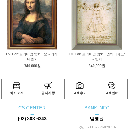
컨스터블
코로
코트
쿠르베
클레
클림트
터너
티쏘
티치아노
팡탱 라투르
푸생
프라고나르
프리드리히
피사로
하예츠
호머
호베마
호쿠사이
기타 화가
I.M.T art 프리미엄 명화 - 모나리자/
I.M.T art 프리미엄 명화 - 인체비례도/
다빈치
다빈치
340,000원
340,000원
회사소개
공지사항
고객후기
고객센터
CS CENTER
BANK INFO
ㅡ
ㅡ
(02) 383-6343
임영원
국민 371102-04-029716