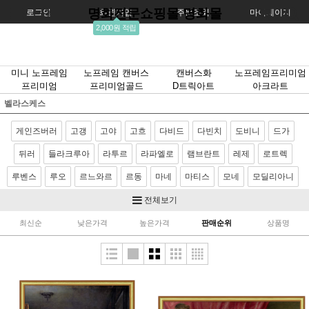
명화전문쇼핑몰 명화몰
로그인
회원가입
주문조회
마이페이지
2,000원 적립
미니 노프레임
노프레임 캔버스
캔버스화
노프레임프리미엄
프리미엄
프리미엄골드
D트릭아트
아크라트
벨라스케스
게인즈버러
고갱
고야
고흐
다비드
다빈치
도비니
드가
뒤러
들라크루아
라투르
라파엘로
램브란트
레제
로트렉
루벤스
루오
르느와르
르동
마네
마티스
모네
모딜리아니
모리조
몬드리안
뭉크
미켈란젤로
밀레
반달
베르메르
전체보기
벨라스케스
보티첼리
부게로
부셰
브론치노
브뢰겔
사전트
최신순
낮은가격
높은가격
판매순위
상품명
샤르댕
세잔
소로야
쇠라
스텁스
시냑
시슬레
아르침볼도
얀반에이크
앵그르
에곤쉴레
엘그레코
와토
이중섭
제라르
카날레토
카라바죠
카바넬
카사트
카유보트
칸딘스키