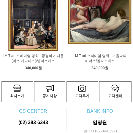
컨스터블
코로
코트
쿠르베
클레
클림트
터너
티쏘
티치아노
팡탱 라투르
푸생
프라고나르
프리드리히
피사로
하예츠
호머
호베마
호쿠사이
기타 화가
I.M.T art 프리미엄 명화 - 궁정의 시녀들
I.M.T art 프리미엄 명화 - 거울속의
(라스 메니나스)/벨라스케스
비너스/벨라스케스
340,000원
340,000원
회사소개
공지사항
고객후기
고객센터
CS CENTER
BANK INFO
ㅡ
ㅡ
(02) 383-6343
임영원
국민 371102-04-029716