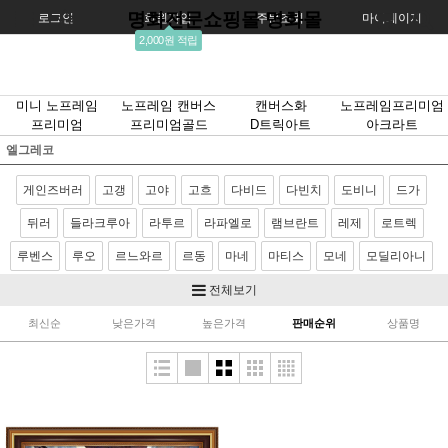
명화전문쇼핑몰 명화몰
로그인
회원가입
주문조회
마이페이지
2,000원 적립
미니 노프레임
노프레임 캔버스
캔버스화
노프레임프리미엄
프리미엄
프리미엄골드
D트릭아트
아크라트
엘그레코
게인즈버러
고갱
고야
고흐
다비드
다빈치
도비니
드가
뒤러
들라크루아
라투르
라파엘로
램브란트
레제
로트렉
루벤스
루오
르느와르
르동
마네
마티스
모네
모딜리아니
모리조
몬드리안
뭉크
미켈란젤로
밀레
반달
베르메르
전체보기
벨라스케스
보티첼리
부게로
부셰
브론치노
브뢰겔
사전트
최신순
낮은가격
높은가격
판매순위
상품명
샤르댕
세잔
소로야
쇠라
스텁스
시냑
시슬레
아르침볼도
얀반에이크
앵그르
에곤쉴레
엘그레코
와토
이중섭
제라르
카날레토
카라바죠
카바넬
카사트
카유보트
칸딘스키