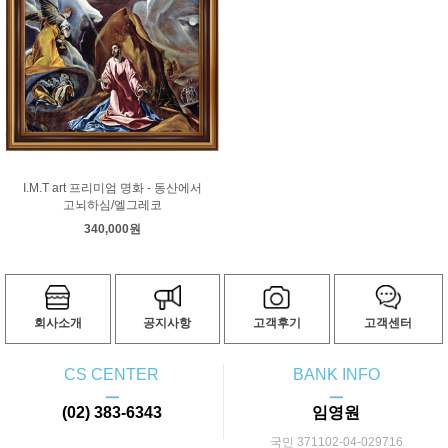
컨스터블
코로
코트
쿠르베
클레
클림트
터너
티쏘
티치아노
팡탱 라투르
푸생
프라고나르
프리드리히
피사로
하예츠
호머
호베마
호쿠사이
기타 화가
I.M.T art 프리미엄 명화 - 동산에서
고뇌하심/엘그레코
340,000원
회사소개
공지사항
고객후기
고객센터
CS CENTER
BANK INFO
ㅡ
ㅡ
(02) 383-6343
임영원
국민 371102-04-029716