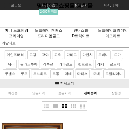
명화전문쇼핑몰 명화몰
로그인
회원가입
주문조회
마이페이지
2,000원 적립
미니 노프레임
노프레임 캔버스
캔버스화
노프레임프리미엄
프리미엄
프리미엄골드
D트릭아트
아크라트
카날레토
게인즈버러
고갱
고야
고흐
다비드
다빈치
도비니
드가
뒤러
들라크루아
라투르
라파엘로
램브란트
레제
로트렉
루벤스
루오
르느와르
르동
마네
마티스
모네
모딜리아니
모리조
몬드리안
뭉크
미켈란젤로
밀레
반달
베르메르
전체보기
벨라스케스
보티첼리
부게로
부셰
브론치노
브뢰겔
사전트
최신순
낮은가격
높은가격
판매순위
상품명
샤르댕
세잔
소로야
쇠라
스텁스
시냑
시슬레
아르침볼도
얀반에이크
앵그르
에곤쉴레
엘그레코
와토
이중섭
제라르
카날레토
카라바죠
카바넬
카사트
카유보트
칸딘스키