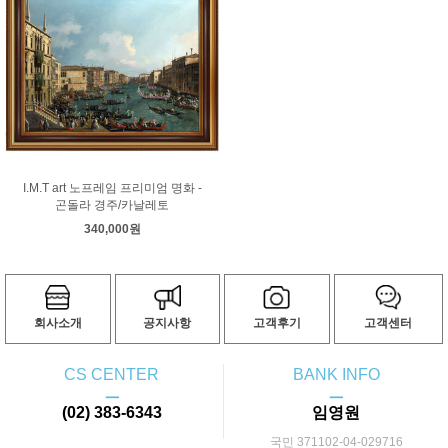
컨스터블
코로
코트
쿠르베
클레
클림트
터너
티쏘
티치아노
팡탱 라투르
푸생
프라고나르
프리드리히
피사로
하예츠
호머
호베마
호쿠사이
기타 화가
I.M.T art 노프레임 프리미엄 명화 -
곤돌라 경주/카날레토
340,000원
회사소개
공지사항
고객후기
고객센터
CS CENTER
BANK INFO
ㅡ
ㅡ
(02) 383-6343
임영원
국민 371102-04-029716