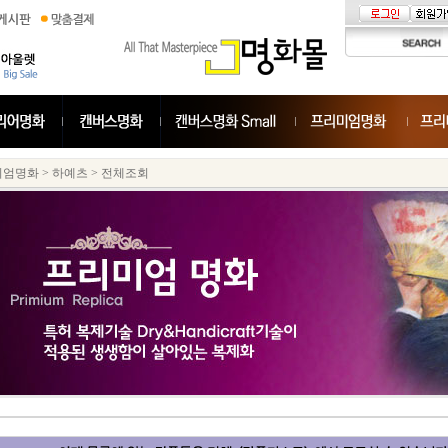
미엄명화
>
하예츠
>
전체조회