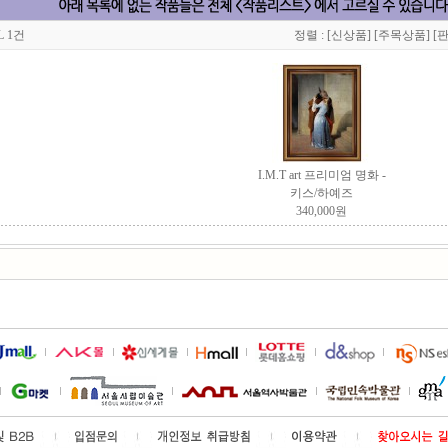
L 1건
정렬 :
[신상품]
[주목상품]
[
I.M.T art 프리미엄 명화 -
키스/하예즈
340,000원