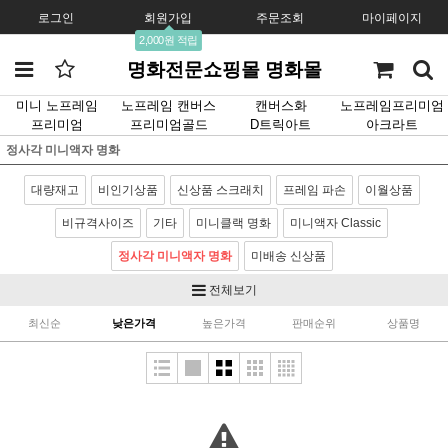
로그인
회원가입
주문조회
마이페이지
2,000원 적립
명화전문쇼핑몰 명화몰
미니 노프레임
노프레임 캔버스
캔버스화
노프레임프리미엄
프리미엄
프리미엄골드
D트릭아트
아크라트
정사각 미니액자 명화
대량재고
비인기상품
신상품 스크래치
프레임 파손
이월상품
비규격사이즈
기타
미니클랙 명화
미니액자 Classic
정사각 미니액자 명화
미배송 신상품
전체보기
최신순
낮은가격
높은가격
판매순위
상품명