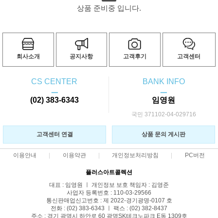
상품 준비중 입니다.
회사소개
공지사항
고객후기
고객센터
CS CENTER
BANK INFO
ㅡ
ㅡ
(02) 383-6343
임영원
국민 371102-04-029716
고객센터 연결
상품 문의 게시판
이용안내
이용약관
개인정보처리방침
PC버전
플러스아트콜렉션
대표 : 임영원 ㅣ 개인정보 보호 책임자 : 김영준
사업자 등록번호 : 110-03-29566
통신판매업신고번호 : 제 2022-경기광명-0107 호
전화 : (02) 383-6343 ㅣ 팩스 : (02) 382-8437
주소 : 경기 광명시 하안로 60 광명SK테크노파크 E동 1309호