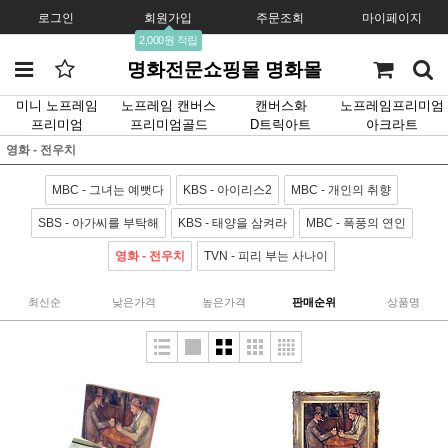
로그인
회원가입
주문조회
마이페이지
2,000원 적립
명화전문쇼핑몰 명화몰
미니 노프레임
노프레임 캔버스
캔버스화
노프레임프리미엄
프리미엄
프리미엄골드
D트릭아트
아크라트
영화 - 전우치
MBC - 그녀는 예뻣다
KBS - 아이리스2
MBC - 개인의 취향
SBS - 아가씨를 부탁해
KBS - 태양을 삼켜라
MBC - 폭풍의 연인
영화 - 전우치
TVN - 피리 부는 사나이
최신순
낮은가격
높은가격
판매순위
상품명