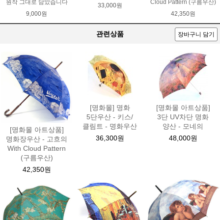
원작 그대로 담았습니다
Cloud Pattern (구름우산)
33,000원
9,000원
42,350원
관련상품
장바구니 담기
[명화몰] 명화
[명화몰 아트상품]
5단우산 - 키스/
3단 UV차단 명화
클림트 - 명화우산
양산 - 모네의
[명화몰 아트상품]
36,300원
48,000원
명화장우산 - 고흐의
With Cloud Pattern
(구름우산)
42,350원