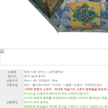
상품명
명화 자동 장우산 - 고흐 콜렉션
원산지
한국 (살대:중국)
상품규격
60cm × 8k / 전체길이: 90cm
상품재질
원단 - 폴리에스테르 / 우산대 - 니켈봉 / 손잡이 - 우레탄손잡이
고독한 영혼의 소유자... 위대한 예술가인 고흐의 명화들을 한눈
비오는날, 마음마저 밝아지게 하는 아트우산입니다.
우산의 표면에 명화를 프린팅하여 세련된 디자인과 품격있는 멋을 
상품특징
리더가 되어 보세요...
한폭한폭 정성들여 제작한 최고급 수제우산 으로서 사용하시는 분