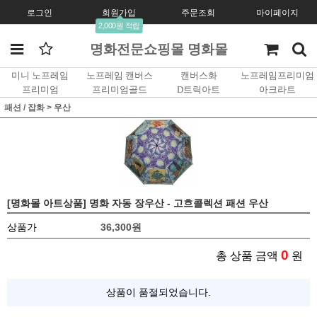
로그인
회원가입
주문조회
마이페이지
2,000원 적립
명화전문쇼핑몰 명화몰
미니 노프레임
노프레임 캔버스
캔버스화
노프레임프리미엄
프리미엄
프리미엄골드
D트릭아트
아크라트
패션 / 잡화
>
우산
[명화몰 아트상품] 명화 자동 장우산 - 고흐콜렉션 패션 우산
상품가
36,300
원
0
총 상품 금액
원
상품이 품절되었습니다.