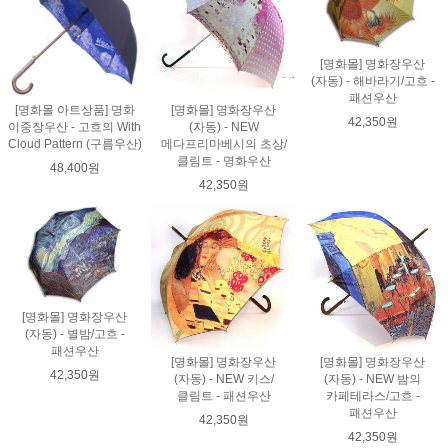
[명화몰] 명화장우산
(자동) - 해바라기/고흐 -
패션우산
[명화몰 아트상품] 명화
[명화몰] 명화장우산
42,350원
이중장우산 - 고흐의 With
(자동) - NEW
Cloud Pattern (구름우산)
메다프리마베시의 초상/
클림트 - 명화우산
48,400원
42,350원
[명화몰] 명화장우산
(자동) - 별밤/고흐 -
패션우산
[명화몰] 명화장우산
[명화몰] 명화장우산
42,350원
(자동) - NEW 키스/
(자동) - NEW 밤의
클림트 - 패션우산
카페테라스/고흐 -
패션우산
42,350원
42,350원