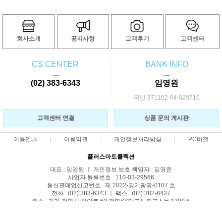
회사소개
공지사항
고객후기
고객센터
CS CENTER
BANK INFO
ㅡ
ㅡ
(02) 383-6343
임영원
국민 371102-04-029716
고객센터 연결
상품 문의 게시판
이용안내
이용약관
개인정보처리방침
PC버전
플러스아트콜렉션
대표 : 임영원 ㅣ 개인정보 보호 책임자 : 김영준
사업자 등록번호 : 110-03-29566
통신판매업신고번호 : 제 2022-경기광명-0107 호
전화 : (02) 383-6343 ㅣ 팩스 : (02) 382-8437
주소 : 경기 광명시 하안로 60 광명SK테크노파크 E동 1309호
COPYRIGHT(C)명화몰 ALL RIGHTS RESERVED.