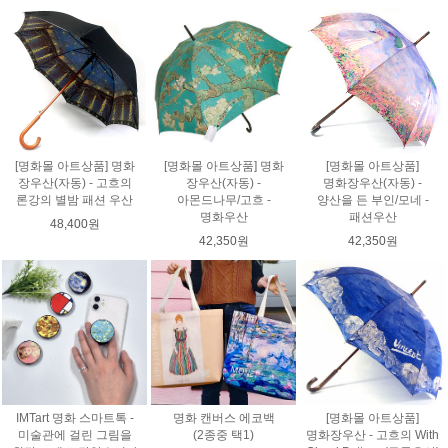
[명화몰 아트상품] 명화
[명화몰 아트상품] 명화
[명화몰 아트상품]
장우산(자동) - 고흐의
장우산(자동) -
명화장우산(자동) -
론강의 별밤 패션 우산
아몬드나무/고흐 -
양산을 든 부인/모네 -
명화우산
패션우산
48,400원
42,350원
42,350원
IMTart 명화 스마트톡 -
명화 캔버스 에코백
[명화몰 아트상품]
미술관에 걸린 그림을
(2종중 택1)
명화장우산 - 고흐의 With