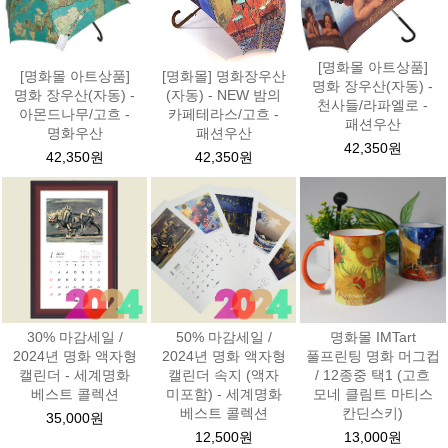
[명화몰 아트상품]
[명화몰 아트상품]
[명화몰] 명화장우산
명화 장우산(자동) -
명화 장우산(자동) -
(자동) - NEW 밤의
천사들/라파엘로 -
아몬드나무/고흐 -
카페테라스/고흐 -
패션우산
명화우산
패션우산
42,350원
42,350원
42,350원
30% 마감세일 /
50% 마감세일 /
명화몰 IMTart
2024년 명화 액자형
2024년 명화 액자형
풀프린팅 명화 머그컵
캘린더 - 세계명화
캘린더 속지 (액자
/ 12종중 택1 (고흐
베스트 콜렉션
미포함) - 세계명화
모네 클림트 마티스
베스트 콜렉션
칸딘스키)
35,000원
12,500원
13,000원