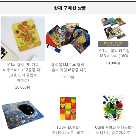
함께 구매한 상품
I.M.T art 명화 카드형
USB 메모리 (16G)
19,000원
IMTart 명화 PU 가죽
명화몰 I.M.T art 명화
마우스패드 / 12종중 택1
L홀더 화일 (6종중 택1)
(고흐 모네 클림트
2,000원
이중섭)
10,000원
TUSHITA 명화
TUSHITA 명화 무선노트 -
무선미니노트 - 하트
노래하는 물고기/미로