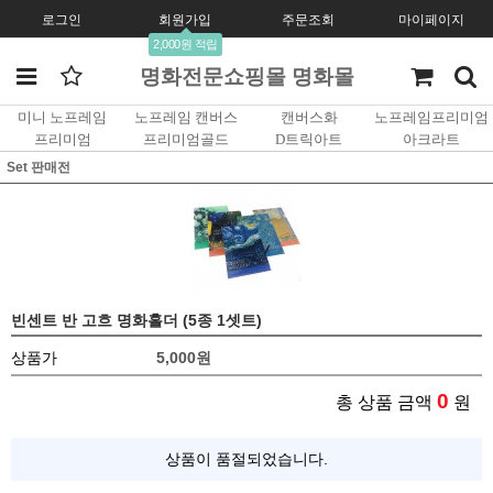
로그인
회원가입
주문조회
마이페이지
2,000원 적립
명화전문쇼핑몰 명화몰
미니 노프레임
노프레임 캔버스
캔버스화
노프레임프리미엄
프리미엄
프리미엄골드
D트릭아트
아크라트
Set 판매전
빈센트 반 고흐 명화홀더 (5종 1셋트)
상품가
5,000
원
0
총 상품 금액
원
상품이 품절되었습니다.