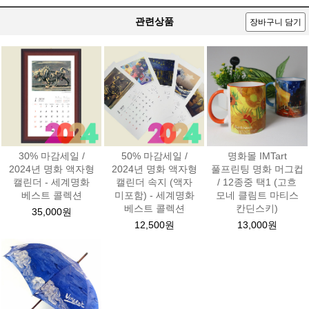
관련상품
장바구니 담기
30% 마감세일 /
50% 마감세일 /
명화몰 IMTart
2024년 명화 액자형
2024년 명화 액자형
풀프린팅 명화 머그컵
캘린더 - 세계명화
캘린더 속지 (액자
/ 12종중 택1 (고흐
베스트 콜렉션
미포함) - 세계명화
모네 클림트 마티스
베스트 콜렉션
칸딘스키)
35,000원
12,500원
13,000원