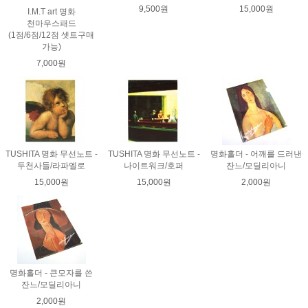
9,500원
15,000원
I.M.T art 명화
천마우스패드
(1점/6점/12점 셋트구매
가능)
7,000원
TUSHITA 명화 무선노트 -
TUSHITA 명화 무선노트 -
명화홀더 - 어깨를 드러낸
두천사들/라파엘로
나이트워크/호퍼
잔느/모딜리아니
15,000원
15,000원
2,000원
명화홀더 - 큰모자를 쓴
잔느/모딜리아니
2,000원