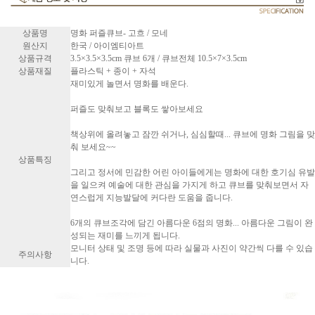
상품명
명화 퍼즐큐브- 고흐 / 모네
원산지
한국 / 아이엠티아트
상품규격
3.5×3.5×3.5cm 큐브 6개 / 큐브전체 10.5×7×3.5cm
상품재질
플라스틱 + 종이 + 자석
재미있게 놀면서 명화를 배운다.
퍼즐도 맞춰보고 블록도 쌓아보세요
책상위에 올려놓고 잠깐 쉬거나, 심심할때... 큐브에 명화 그림을 맞
춰 보세요~~
상품특징
그리고 정서에 민감한 어린 아이들에게는 명화에 대한 호기심 유발
을 일으켜 예술에 대한 관심을 가지게 하고 큐브를 맞춰보면서 자
연스럽게 지능발달에 커다란 도움을 줍니다.
6개의 큐브조각에 담긴 아름다운 6점의 명화... 아름다운 그림이 완
성되는 재미를 느끼게 됩니다.
모니터 상태 및 조명 등에 따라 실물과 사진이 약간씩 다를 수 있습
주의사항
니다.