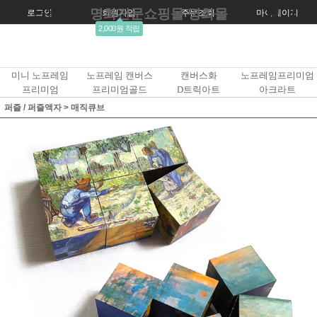
명화전문쇼핑몰 명화몰
로그인
회원가입
주문조회
마이페이지
2,000원 적립
미니 노프레임
노프레임 캔버스
캔버스화
노프레임프리미엄
프리미엄
프리미엄골드
D트릭아트
아크라트
퍼즐 / 퍼즐액자
>
매직큐브