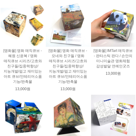
[명화몰] 명화 매직큐브 -
[명화몰] 명화 매직큐브 -
[명화몰] IMTart 매직큐브
혜원 신윤복 / 명화
모네와 친구들 / 명화
- 판타스틱 판다 / 손안의
매직큐브 시리즈/고흐와
매직큐브 시리즈/고흐와
미니미술관 명화체험
친구들/집중력향상/
친구들/집중력향상/
감성발달 연예인굿즈
지능개발/쉽고 재미있는
지능개발/쉽고 재미있는
13,000원
아트 큐브/인테리어소품
아트 큐브/인테리어소품
기능/판촉물
기능/판촉물
13,000원
13,000원