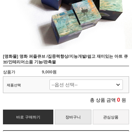
[명화몰] 명화 퍼즐큐브 /집중력향상/지능개발/쉽고 재미있는 아트 큐
브/인테리어소품 기능/판촉물
상품가
9,000원
제품선택
0
총 상품 금액
원
바로 구매하기
장바구니
관심상품