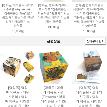
[명화몰] 매직큐브 시리즈
[명화몰] 명화 매직큐브 -
[명화몰] 명화 매직큐브
- 수족관 (Aquarium) /
르누아르 / 집중력향상 /
색칠하기 / 명화 매직큐브
집중력향상/지능개발/
지능개발 / 쉽고 재미있는
시리즈/집중력향상/
쉽고 재미있는 아트 큐브/
아트 큐브 / 인테리어소품
지능개발/쉽고 재미있는
인테리어소품 기능/
기능 / 판촉물
아트 큐브/인테리어소품
판촉물
기능/판촉물
13,000원
13,000원
13,000원
관련상품
장바구니 담기
[명화몰] 명화
[명화몰] 명화
[명화몰] 명화
매직큐브 - 혜원
매직큐브 - 꽃
매직큐브 - 모네와
신윤복 / 명화
(Flowers) / 명화
친구들 / 명화
매직큐브 시리즈/
매직큐브 시리즈/
매직큐브 시리즈/
고흐와 친구들/
고흐와 친구들/
고흐와 친구들/