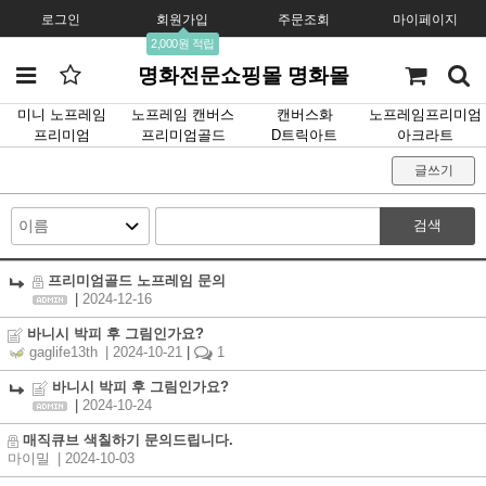
로그인
회원가입
주문조회
마이페이지
2,000원 적립
명화전문쇼핑몰 명화몰
미니 노프레임
노프레임 캔버스
캔버스화
노프레임프리미엄
프리미엄
프리미엄골드
D트릭아트
아크라트
Q&A (질문게시판)
글쓰기
검색
프리미엄골드 노프레임 문의
|
2024-12-16
바니시 박피 후 그림인가요?
gaglife13th
| 2024-10-21
|
1
바니시 박피 후 그림인가요?
|
2024-10-24
매직큐브 색칠하기 문의드립니다.
마이밀
| 2024-10-03