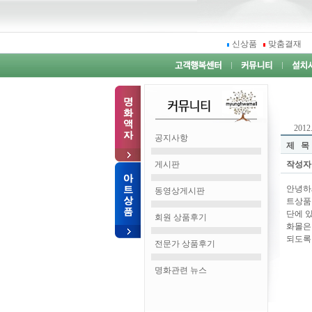
신상품
맞춤결재
2012.
공지사항
제 목
게시판
작성자
안녕하
동영상게시판
트상품
단에 
회원 상품후기
화몰은
되도록
전문가 상품후기
명화관련 뉴스