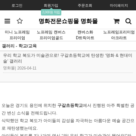
로그인
회원가입
주문조회
마이페이지
2,000원 적립
명화전문쇼핑몰 명화몰
미니 노프레임
노프레임 캔버스
캔버스화
노프레임프리미엄
프리미엄
프리미엄골드
D트릭아트
아크라트
갤러리 - 학교/교육
우리 학교 복도가 미술관으로! 구갈초등학교에 탄생한 ‘명화 & 현대미
술’ 갤러리
명화몰
|
2026-04-11
오늘은 경기도 용인에 위치한
구갈초등학교
에서 진행된 아주 특별한 공
간 변신 소식을 전해드립니다.
삭막했던 학교 복도가 아이들의 감성을 자극하는 아름다운 예술 공간으
로 재탄생했는데요.
아이들이 복도를 지나가며 연신 “와! 우리 학교가 미술관이 됐어요!”라