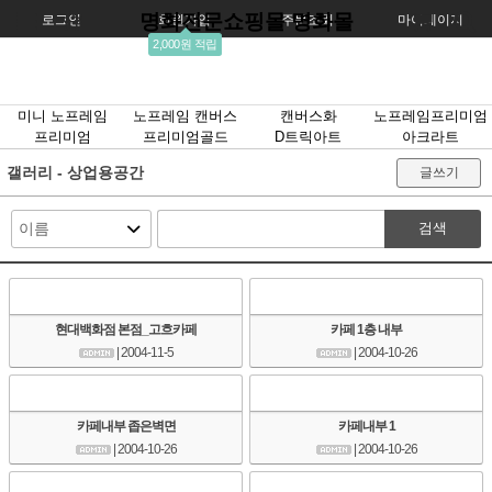
명화전문쇼핑몰 명화몰
로그인
회원가입
주문조회
마이페이지
2,000원 적립
미니 노프레임
노프레임 캔버스
캔버스화
노프레임프리미엄
프리미엄
프리미엄골드
D트릭아트
아크라트
갤러리 - 상업용공간
글쓰기
검색
현대백화점 본점_고흐카페
카페 1층 내부
| 2004-11-5
| 2004-10-26
카페내부 좁은벽면
카페내부 1
| 2004-10-26
| 2004-10-26