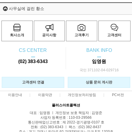
사무실에 걸린 황소
회사소개
공지사항
고객후기
고객센터
CS CENTER
BANK INFO
ㅡ
ㅡ
(02) 383-6343
임영원
국민 371102-04-029716
고객센터 연결
상품 문의 게시판
이용안내
이용약관
개인정보처리방침
PC버전
플러스아트콜렉션
대표 : 임영원 ㅣ 개인정보 보호 책임자 : 김영준
사업자 등록번호 : 110-03-29566
통신판매업신고번호 : 제 2022-경기광명-0107 호
전화 : (02) 383-6343 ㅣ 팩스 : (02) 382-8437
주소 : 경기 광명시 하안로 60 광명SK테크노파크 E동 1309호