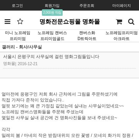
로그인
회원가입
주문조회
마이페이지
2,000원 적립
명화전문쇼핑몰 명화몰
미니 노프레임
노프레임 캔버스
캔버스화
노프레임프리미엄
프리미엄
프리미엄골드
D트릭아트
아크라트
갤러리 - 회사/사무실
서울시 은평구의 사무실에 걸린 명화그림들입니다
명화몰
|
2016-12-21
얼마전에 응평구인 저희 회사 근처에서 그림을 주문하셨기에
직접 가져다 준적이 있었습니다..
얼핏 보기에는 꽤 큰 가정집 같았는데 실내는 사무실이었네요~~
노프레임 캔버스명화들을 주문해 주셨는데
몇일전 사무실 실내 공간에 건 명화사진들을 보내 주셨네요~
각각
밀레의 봄 / 마네의 작은 받침대위의 모란 꽃병 / 모네의 화가의 정원 /