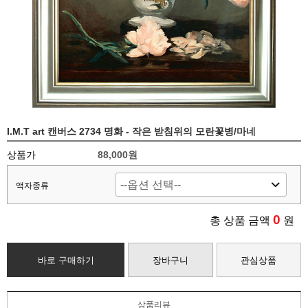
I.M.T art 캔버스 2734 명화 - 작은 받침위의 모란꽃병/마네
상품가
88,000
원
액자종류
0
총 상품 금액
원
바로 구매하기
장바구니
관심상품
상품리뷰