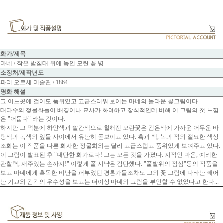
화가/제목
마네 / 작은 받침대 위에 놓인 모란 꽃 병
소장처/제작년도
파리 오르세 미술관 / 1864
명화 해설
그 어느곳에 걸어도 품위있고 고급스러워 보이는 마네의 놀라운 꽃그림이다.
대다수의 정물화들이 배경이나 묘사가 화려하고 장식적인데 비해 이 그림의 첫 느낌
은 "어둡다" 라는 것이다.
하지만 그 덕분에 하얀색과 빨간색으로 칠해진 모란꽃은 검은색에 가까운 어두운 바
탕색과 녹색의 잎들 사이에서 유난히 돋보이고 있다. 흑과 백, 녹과 적의 절묘한 색상
조화는 이 작품을 다른 화사한 정물화와는 달리 고급스럽고 품위있게 보여주고 있다.
이 그림이 발표된 후 "대단한 화가로다! 그는 모든 것을 가졌다. 지적인 마음, 예리한
관찰력, 재주있는 손까지!" 이렇게 폴 시냑은 감탄했다. "풀밭위의 점심"등의 작품을
보고 마네에게 혹독한 비난을 퍼부었던 평론가들조차도 그의 꽃 그림에 나타난 빼어
난 기교와 감각의 우수성을 보고는 더이상 마네의 그림을 부인할 수 없었다고 한다...