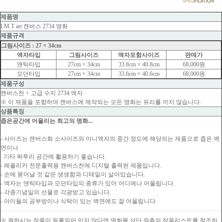
제품명
I.M.T art 캔버스 2734 명화
제품규격
그림사이즈 : 27 × 34cm
액자타입
그림사이즈
액자포함사이즈
판매가
앤틱타입
27cm × 34cm
33.8cm × 40.8cm
68,000원
모던타입
27cm × 34cm
33.6cm × 40.6cm
68,000원
제품구성
캔버스천 + 고급 수지 2734 액자
※ 이 제품을 포함하여 캔버스에 제작되는 모든 명화는 유리를 끼지 않습니다.
상품특징
좁은공간에 어울리는 최고의 명화...
- 사이즈는 캔버스화 소사이즈와 미니액자의 중간 정도에 해당되는 제품으로 좁은 벽
면이나
기타 짜투리 공간에 활용하기 좋습니다.
- 레플리카 전문출력용 캔버스천에 디지털 출력된 제품입니다.
- 손에 묻어날 것 같은 생생함과 디테일이 살아있습니다.
- 액자는 앤틱타입과 모던타입의 종류가 있어 어디에나 어울립니다.
- 각종기념일의 선물로 각광받고 있습니다.
- 아이들의 공부방이나 식탁이 있는 벽면에도 잘 어울립니다
※ 원하시는 작품이 등록되어 있지 않다면 명화몰 상단 좌측의 작품리스트를 참조하