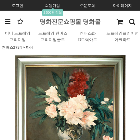
로그인
회원가입
주문조회
마이페이지
2,000원 적립
명화전문쇼핑몰 명화몰
미니 노프레임
노프레임 캔버스
캔버스화
노프레임프리미엄
프리미엄
프리미엄골드
D트릭아트
아크라트
캔버스2734
>
마네