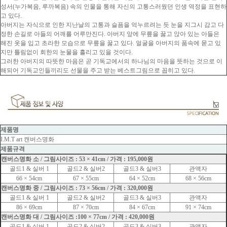
성서(누가복음, 루까복음) 속의 인물을 통해 자신의 고통스러웠던 인생 역정을 표현하
고 있다.
아버지는 자식으로 인한 지난날의 고통과 슬픔을 억누르려는 듯 눈을 지그시 감고 다
정한 손길로 아들의 어깨를 어루만진다. 아버지 앞에 무릎을 꿇고 앉아 있는 아들은
해진 옷을 입고 초라한 모습으로 무릎을 꿇고 있다. 얼굴을 아버지의 품속에 묻고 있
지만 틀림없이 회한의 눈물을 흘리고 있을 것이다.
그러한 아버지의 따뜻한 마음은 곧 기독교에서의 하나님의 마음을 뜻하는 것으로 이
해되어 기독교인들끼리도 선물을 주고 받는 베스트그림으로 꼽히고 있다.
제품명
I.M.T art 캔버스명화
제품규격
캔버스명화 소 / 그림사이즈 : 53 × 41cm / 가격 : 195,000원
골드1 & 실버 1
골드2 & 실버2
골드3 & 실버3
관액자
66 × 54cm
67 × 55cm
64 × 52cm
68 × 56cm
캔버스명화 중 / 그림사이즈 : 73 × 56cm / 가격 : 320,000원
골드1 & 실버 1
골드2 & 실버2
골드3 & 실버3
관액자
86 × 69cm
87 × 70cm
84 × 67cm
91 × 74cm
캔버스명화 대 / 그림사이즈 :100 × 77cm / 가격 : 420,000원
골드1 & 실버 1
골드2 & 실버2
골드3 & 실버3
관액자