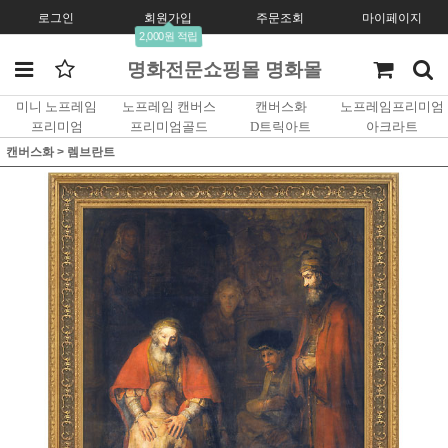
로그인
회원가입
주문조회
마이페이지
2,000원 적립
명화전문쇼핑몰 명화몰
미니 노프레임
노프레임 캔버스
캔버스화
노프레임프리미엄
프리미엄
프리미엄골드
D트릭아트
아크라트
캔버스화
>
렘브란트