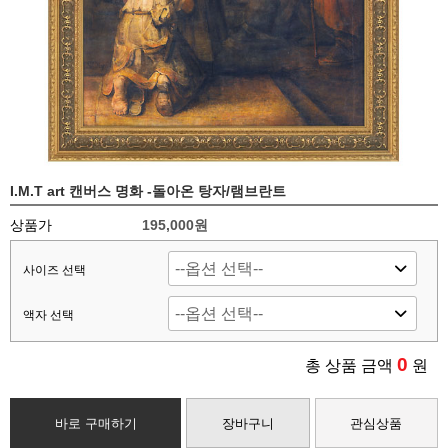
I.M.T art 캔버스 명화 -돌아온 탕자/램브란트
상품가
195,000
원
사이즈 선택
액자 선택
0
총 상품 금액
원
바로 구매하기
장바구니
관심상품