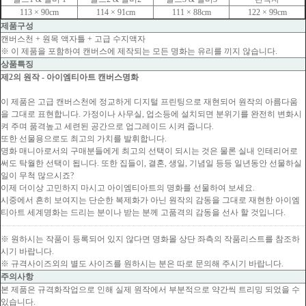
113 × 90cm
114 × 91cm
111 × 88cm
122 × 99cm
제품구성
캔버스천 + 원목 액자틀 + 고급 수지액자
※ 이 제품을 포함하여 캔버스에 제작되는 모든 명화는 유리를 끼지 않습니다.
상품특징
제2의 원작 - 아이엠티아트 캔버스명화
이 제품은 고급 캔버스천에 정교하게 디지털 프린팅으로 재현되어 원작의 아름다움
을 그대로 표현합니다. 가정이나 사무실, 업소등에 설치되면 분위기를 완전히 변화시
켜 주며 품격높고 세련된 공간으로 업그레이드 시켜 줍니다.
또한 선물용으로도 최고의 가치를 발휘합니다.
명화 매니아로서의 구매분들에게 최고의 선택이 되시는 것은 물론 실내 인테리어로
써도 탁월한 선택이 됩니다. 또한 집들이, 결혼, 생일, 기념일 등등 일년동안 선물하실
일이 무척 많으시죠?
이제 더이상 고민하지 마시고 아이엠티아트의 명화를 선물하여 보세요.
시중에서 흔히 보여지는 단순한 복제화가 아닌 원작의 감동을 그대로 재현한 아이엠
티아트 세계명화는 드리는 분이나 받는 분께 고품격의 감동을 선사 할 것입니다.
※ 원하시는 작품이 등록되어 있지 않다면 명화몰 상단 좌측의 작품리스트를 참조하
시기 바랍니다.
※ 규격사이즈외의 별도 사이즈를 원하시는 분은 따로 문의해 주시기 바랍니다.
주의사항
본 제품은 규격화작업으로 인해 실제 원작에서 부분적으로 약간씩 트리밍 되었을 수
있습니다.