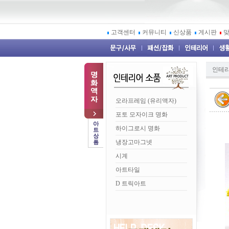
고객센터
커뮤니티
신상품
게시판
인테
오라프레임 (유리액자)
포토 모자이크 명화
하이그로시 명화
냉장고마그넷
시계
아트타일
D 트릭아트