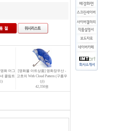
팅 명화 머그
[명화몰 아트상품] 명화장우산 -
 모네 클림트
고흐의 With Cloud Pattern (구름우
)
산)
42,350
원