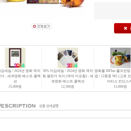
마감세일 / 2024년 명화 액자
50% 마감세일 / 2024년 명화 액자
명화몰 IMTart 풀프린
린더 - 세계명화 베스트 콜렉
형 캘린더 속지 (액자 미포함) - 세
컵 / 12종중 택1 (고흐
션
계명화 베스트 콜렉션
마티스 칸딘스키
35,000
원
12,500
원
13,000
원