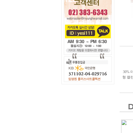
30% 
형 캘