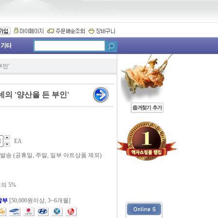
부인'
네의 '양산을 든 부인'
EA
 발송 (공휴일, 주말, 일부 아트상품 제외)
의 5%
할부
[50,000원이상, 3~6개월]