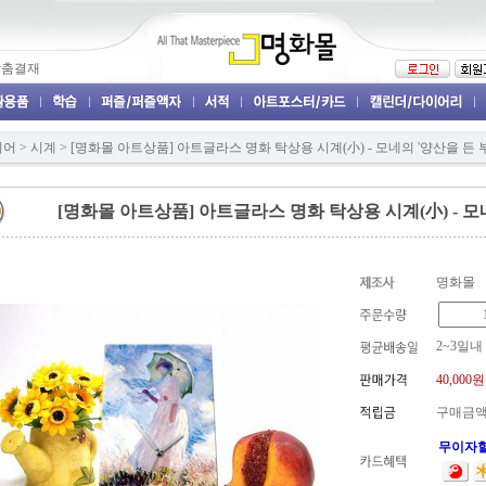
맞춤결재
리어
>
시계
>
[명화몰 아트상품] 아트글라스 명화 탁상용 시계(小) - 모네의 '양산을 든 
[명화몰 아트상품] 아트글라스 명화 탁상용 시계(小) - 모
명화몰
2~3일내
40,000
원
구매금액
무이자