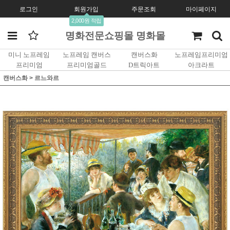
로그인
회원가입
주문조회
마이페이지
2,000원 적립
명화전문쇼핑몰 명화몰
미니 노프레임
노프레임 캔버스
캔버스화
노프레임프리미엄
프리미엄
프리미엄골드
D트릭아트
아크라트
캔버스화
>
르느와르