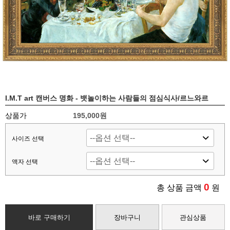
I.M.T art 캔버스 명화 - 뱃놀이하는 사람들의 점심식사/르느와르
상품가
195,000
원
사이즈 선택
액자 선택
0
총 상품 금액
원
바로 구매하기
장바구니
관심상품