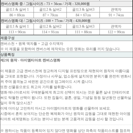
캔버스명화 중 / 그림사이즈 : 73 × 56cm / 가격 : 320,000원
골드1 & 실버 1
골드2 & 실버2
골드3 & 실버3
관액자
86 × 69cm
87 × 70cm
84 × 67cm
91 × 74cm
캔버스명화 대 / 그림사이즈 :100 × 77cm / 가격 : 420,000원
골드1 & 실버 1
골드2 & 실버2
골드3 & 실버3
관액자
113 × 90cm
114 × 91cm
111 × 88cm
122 × 99cm
제품구성
캔버스천 + 원목 액자틀 + 고급 수지액자
※ 이 제품을 포함하여 캔버스에 제작되는 모든 명화는 유리를 끼지 않습니다.
상품특징
제2의 원작 - 아이엠티아트 캔버스명화
이 제품은 고급 캔버스천에 정교하게 디지털 프린팅으로 재현되어 원작의 아름다움
을 그대로 표현합니다. 가정이나 사무실, 업소등에 설치되면 분위기를 완전히 변화시
켜 주며 품격높고 세련된 공간으로 업그레이드 시켜 줍니다.
또한 선물용으로도 최고의 가치를 발휘합니다.
명화 매니아로서의 구매분들에게 최고의 선택이 되시는 것은 물론 실내 인테리어로
써도 탁월한 선택이 됩니다. 또한 집들이, 결혼, 생일, 기념일 등등 일년동안 선물하실
일이 무척 많으시죠?
이제 더이상 고민하지 마시고 아이엠티아트의 명화를 선물하여 보세요.
시중에서 흔히 보여지는 단순한 복제화가 아닌 원작의 감동을 그대로 재현한 아이엠
티아트 세계명화는 드리는 분이나 받는 분께 고품격의 감동을 선사 할 것입니다.
※ 원하시는 작품이 등록되어 있지 않다면 명화몰 상단 좌측의 작품리스트를 참조하