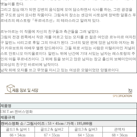
뱃놀이를 한다.
그리고 점심 때가 되면 강변의 음식점에 모여 담소하면서 식사를 하는, 그런 광경을
큰 구도로 삼아 묘사한 작품이다. 그림속의 장소는 센강의 사토섬에 정박한 알퐁스 푸
르네즈의 레스토랑『푸르네즈선』의 테라스라고 알려져 있다.
르누아르는 이 작품에 자신의 친구들과 측근들을 그려 넣었다.
그림의 전경 왼쪽에서 작은 개를 어르고 있는 모자를 쓴 젊은 여인은 르누아르 여자친
구 알린느 샤리고로 후일 그의 아내가 된다. 그녀의 맞은 편에 앉은 남자와 여자는 화
가 카유보트와 여배우 엘렌 앙드레이다. 그들 뒤로 서있는 사람은 이탈리아인 저널리
스트 안토니오 마지올로이다. 알린느 뒤에 난간에 기대 서있는 남자는 레스토랑의 주
인의 아들 푸르네즈이다. 그 뒤에 등을 보이고 앉은 남자는 장교 출신의 보헤미안이며
모파상의 친구인 바르비에 남작이다.
남작 뒤에 모자를 쓰고 무엇을 마시고 있는 여성은 모델이었던 앙젤르이다.
제품명
I.M.T art 캔버스명화
제품규격
캔버스명화 소 / 그림사이즈 : 53 × 41cm / 가격 : 195,000원
골드1 & 실버 1
골드2 & 실버2
골드3 & 실버3
관액자
66 × 54cm
67 × 55cm
64 × 52cm
68 × 56cm