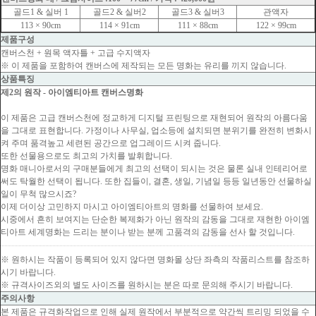
골드1 & 실버 1
골드2 & 실버2
골드3 & 실버3
관액자
113 × 90cm
114 × 91cm
111 × 88cm
122 × 99cm
제품구성
캔버스천 + 원목 액자틀 + 고급 수지액자
※ 이 제품을 포함하여 캔버스에 제작되는 모든 명화는 유리를 끼지 않습니다.
상품특징
제2의 원작 - 아이엠티아트 캔버스명화
이 제품은 고급 캔버스천에 정교하게 디지털 프린팅으로 재현되어 원작의 아름다움
을 그대로 표현합니다. 가정이나 사무실, 업소등에 설치되면 분위기를 완전히 변화시
켜 주며 품격높고 세련된 공간으로 업그레이드 시켜 줍니다.
또한 선물용으로도 최고의 가치를 발휘합니다.
명화 매니아로서의 구매분들에게 최고의 선택이 되시는 것은 물론 실내 인테리어로
써도 탁월한 선택이 됩니다. 또한 집들이, 결혼, 생일, 기념일 등등 일년동안 선물하실
일이 무척 많으시죠?
이제 더이상 고민하지 마시고 아이엠티아트의 명화를 선물하여 보세요.
시중에서 흔히 보여지는 단순한 복제화가 아닌 원작의 감동을 그대로 재현한 아이엠
티아트 세계명화는 드리는 분이나 받는 분께 고품격의 감동을 선사 할 것입니다.
※ 원하시는 작품이 등록되어 있지 않다면 명화몰 상단 좌측의 작품리스트를 참조하
시기 바랍니다.
※ 규격사이즈외의 별도 사이즈를 원하시는 분은 따로 문의해 주시기 바랍니다.
주의사항
본 제품은 규격화작업으로 인해 실제 원작에서 부분적으로 약간씩 트리밍 되었을 수