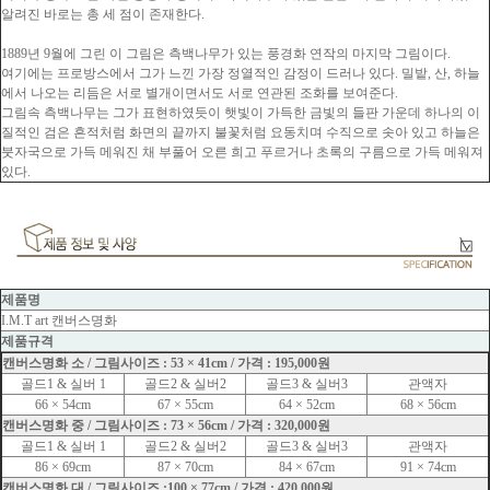
알려진 바로는 총 세 점이 존재한다.
1889년 9월에 그린 이 그림은 측백나무가 있는 풍경화 연작의 마지막 그림이다.
여기에는 프로방스에서 그가 느낀 가장 정열적인 감정이 드러나 있다. 밀밭, 산, 하늘
에서 나오는 리듬은 서로 별개이면서도 서로 연관된 조화를 보여준다.
그림속 측백나무는 그가 표현하였듯이 햇빛이 가득한 금빛의 들판 가운데 하나의 이
질적인 검은 흔적처럼 화면의 끝까지 불꽃처럼 요동치며 수직으로 솟아 있고 하늘은
붓자국으로 가득 메워진 채 부풀어 오른 희고 푸르거나 초록의 구름으로 가득 메워져
있다.
제품명
I.M.T art 캔버스명화
제품규격
캔버스명화 소 / 그림사이즈 : 53 × 41cm / 가격 : 195,000원
골드1 & 실버 1
골드2 & 실버2
골드3 & 실버3
관액자
66 × 54cm
67 × 55cm
64 × 52cm
68 × 56cm
캔버스명화 중 / 그림사이즈 : 73 × 56cm / 가격 : 320,000원
골드1 & 실버 1
골드2 & 실버2
골드3 & 실버3
관액자
86 × 69cm
87 × 70cm
84 × 67cm
91 × 74cm
캔버스명화 대 / 그림사이즈 :100 × 77cm / 가격 : 420,000원