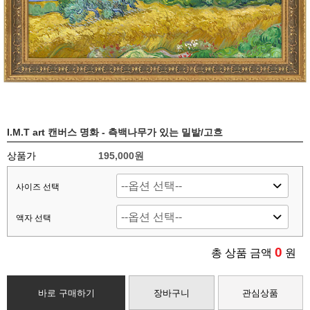
I.M.T art 캔버스 명화 - 측백나무가 있는 밀밭/고흐
상품가
195,000
원
사이즈 선택
액자 선택
0
총 상품 금액
원
바로 구매하기
장바구니
관심상품