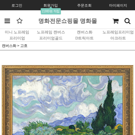
로그인
회원가입
주문조회
마이페이지
2,000원 적립
명화전문쇼핑몰 명화몰
미니 노프레임
노프레임 캔버스
캔버스화
노프레임프리미엄
프리미엄
프리미엄골드
D트릭아트
아크라트
캔버스화
>
고흐