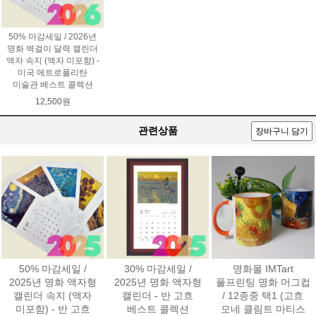
50% 마감세일 / 2026년
명화 벽걸이 달력 캘린더
액자 속지 (액자 미포함) -
미국 메트로폴리탄
미술관 베스트 콜렉션
12,500원
관련상품
장바구니 담기
50% 마감세일 /
30% 마감세일 /
명화몰 IMTart
2025년 명화 액자형
2025년 명화 액자형
풀프린팅 명화 머그컵
캘린더 속지 (액자
캘린더 - 반 고흐
/ 12종중 택1 (고흐
미포함) - 반 고흐
베스트 콜렉션
모네 클림트 마티스