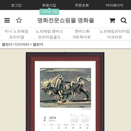
로그인
회원가입
주문조회
마이페이지
2,000원 적립
명화전문쇼핑몰 명화몰
미니 노프레임
노프레임 캔버스
캔버스화
노프레임프리미엄
프리미엄
프리미엄골드
D트릭아트
아크라트
캘린더 / 다이어리
>
캘린더