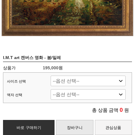
I.M.T art 캔버스 명화 - 봄/밀레
상품가
195,000
원
사이즈 선택
액자 선택
0
총 상품 금액
원
바로 구매하기
장바구니
관심상품