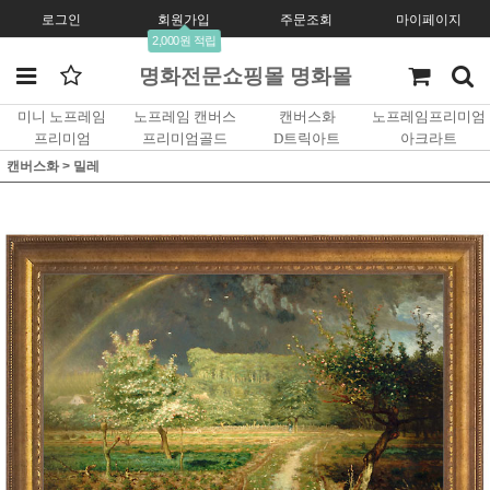
로그인
회원가입
주문조회
마이페이지
2,000원 적립
명화전문쇼핑몰 명화몰
미니 노프레임
노프레임 캔버스
캔버스화
노프레임프리미엄
프리미엄
프리미엄골드
D트릭아트
아크라트
캔버스화
>
밀레