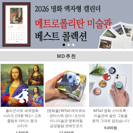
MD추천
폴리곤아트 세계명화
[명화몰] IMTart 매직큐브
IMTart 명화 스마트톡 -
시리즈 (19종 택1) / 고흐
- 판타스틱 판다 / 손안의
미술관에 걸린 그림을
클림트 마티스 뭉크
미니미술관 명화체험
원작 그대로 담았습니다
스티커
감성발달 연예인굿즈
9,000원
1,500원
13,000원