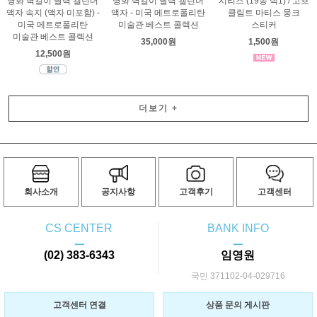
명화 벽걸이 달력 캘린더
명화 벽걸이 달력 캘린더
시리즈 (19종 택1) / 고흐
액자 속지 (액자 미포함) -
액자 - 미국 메트로폴리탄
클림트 마티스 뭉크
미국 메트로폴리탄
미술관 베스트 콜렉션
스티커
미술관 베스트 콜렉션
35,000원
1,500원
12,500원
더보기
+
회사소개
공지사항
고객후기
고객센터
CS CENTER
BANK INFO
ㅡ
ㅡ
(02) 383-6343
임영원
국민 371102-04-029716
고객센터 연결
상품 문의 게시판