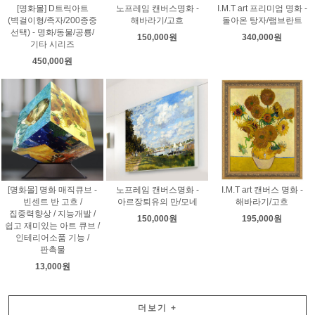
[명화몰] D트릭아트
노프레임 캔버스명화 -
I.M.T art 프리미엄 명화 -
(벽걸이형/족자/200종중
해바라기/고흐
돌아온 탕자/램브란트
선택) - 명화/동물/공룡/
150,000원
340,000원
기타 시리즈
450,000원
[명화몰] 명화 매직큐브 -
노프레임 캔버스명화 -
I.M.T art 캔버스 명화 -
빈센트 반 고흐 /
아르장퇴유의 만/모네
해바라기/고흐
집중력향상 / 지능개발 /
150,000원
195,000원
쉽고 재미있는 아트 큐브 /
인테리어소품 기능 /
판촉물
13,000원
더보기
+