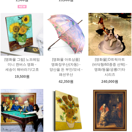
[명화몰 그림] 노프레임
[명화몰 아트상품]
[명화몰] D트릭아트
미니 캔버스 명화 -
명화장우산(자동) -
(바닥형/60종중 선택) -
세송이 해바라기/고흐
양산을 든 부인/모네 -
명화/동물/공룡/기타
패션우산
시리즈
19,500원
42,350원
240,000원