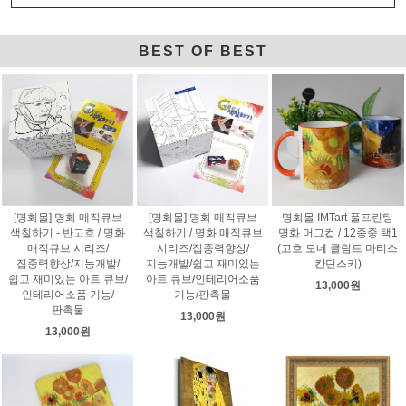
BEST OF BEST
[명화몰] 명화 매직큐브
[명화몰] 명화 매직큐브
명화몰 IMTart 풀프린팅
색칠하기 - 반고흐 / 명화
색칠하기 / 명화 매직큐브
명화 머그컵 / 12종중 택1
매직큐브 시리즈/
시리즈/집중력향상/
(고흐 모네 클림트 마티스
집중력향상/지능개발/
지능개발/쉽고 재미있는
칸딘스키)
쉽고 재미있는 아트 큐브/
아트 큐브/인테리어소품
13,000원
인테리어소품 기능/
기능/판촉물
판촉물
13,000원
13,000원