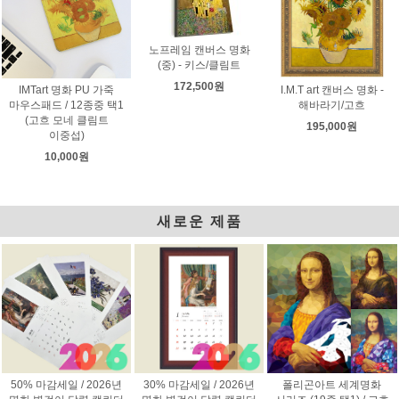
노프레임 캔버스 명화
(중) - 키스/클림트
172,500원
IMTart 명화 PU 가죽
I.M.T art 캔버스 명화 -
마우스패드 / 12종중 택1
해바라기/고흐
(고흐 모네 클림트
195,000원
이중섭)
10,000원
새로운 제품
50% 마감세일 / 2026년
30% 마감세일 / 2026년
폴리곤아트 세계명화