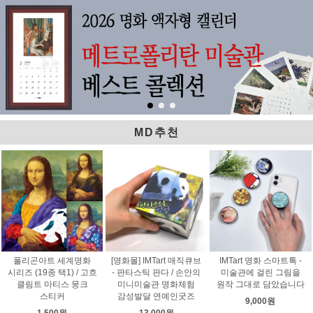
MD추천
폴리곤아트 세계명화
[명화몰] IMTart 매직큐브
IMTart 명화 스마트톡 -
시리즈 (19종 택1) / 고흐
- 판타스틱 판다 / 손안의
미술관에 걸린 그림을
클림트 마티스 뭉크
미니미술관 명화체험
원작 그대로 담았습니다
스티커
감성발달 연예인굿즈
9,000원
1,500원
13,000원