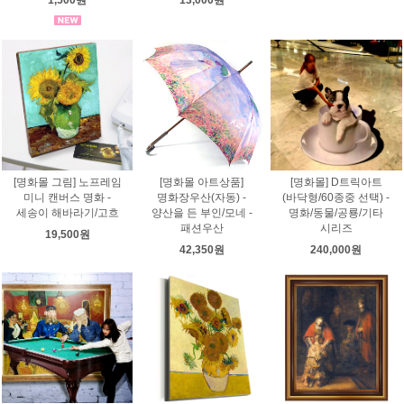
[명화몰 그림] 노프레임
[명화몰 아트상품]
[명화몰] D트릭아트
미니 캔버스 명화 -
명화장우산(자동) -
(바닥형/60종중 선택) -
세송이 해바라기/고흐
양산을 든 부인/모네 -
명화/동물/공룡/기타
패션우산
시리즈
19,500원
42,350원
240,000원