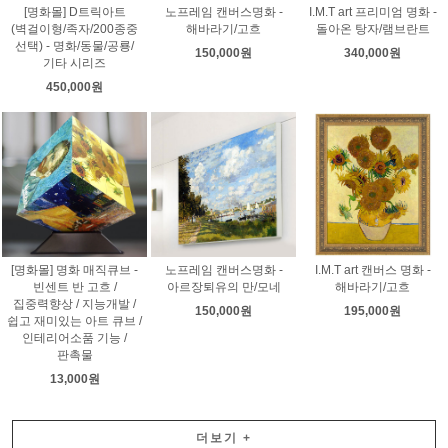
[명화몰] D트릭아트
노프레임 캔버스명화 -
I.M.T art 프리미엄 명화 -
(벽걸이형/족자/200종중
해바라기/고흐
돌아온 탕자/램브란트
선택) - 명화/동물/공룡/
150,000원
340,000원
기타 시리즈
450,000원
[명화몰] 명화 매직큐브 -
노프레임 캔버스명화 -
I.M.T art 캔버스 명화 -
빈센트 반 고흐 /
아르장퇴유의 만/모네
해바라기/고흐
집중력향상 / 지능개발 /
150,000원
195,000원
쉽고 재미있는 아트 큐브 /
인테리어소품 기능 /
판촉물
13,000원
더보기
+