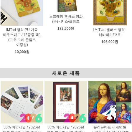
노프레임 캔버스 명화
(중) - 키스/클림트
172,500원
IMTart 명화 PU 가죽
I.M.T art 캔버스 명화 -
마우스패드 / 12종중 택1
해바라기/고흐
(고흐 모네 클림트
195,000원
이중섭)
10,000원
새로운 제품
50% 마감세일 / 2026년
30% 마감세일 / 2026년
폴리곤아트 세계명화