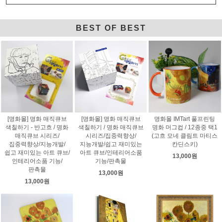
BEST OF BEST
[명화몰] 명화 매직큐브
[명화몰] 명화 매직큐브
명화몰 IMTart 풀프린팅
색칠하기 - 반고흐 / 명화
색칠하기 / 명화 매직큐브
명화 머그컵 / 12종중 택1
매직큐브 시리즈/
시리즈/집중력향상/
(고흐 모네 클림트 마티스
집중력향상/지능개발/
지능개발/쉽고 재미있는
칸딘스키)
쉽고 재미있는 아트 큐브/
아트 큐브/인테리어소품
13,000원
인테리어소품 기능/
기능/판촉물
판촉물
13,000원
13,000원