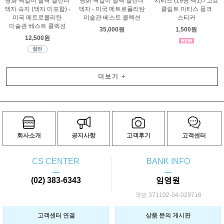
명화 벽걸이 달력 캘린더
명화 벽걸이 달력 캘린더
시리즈 (19종 택1) / 고흐
액자 속지 (액자 미포함) -
액자 - 미국 메트로폴리탄
클림트 마티스 뭉크
미국 메트로폴리탄
미술관 베스트 콜렉션
스티커
미술관 베스트 콜렉션
35,000원
1,500원
12,500원
더보기
+
회사소개
공지사항
고객후기
고객센터
CS CENTER
BANK INFO
ㅡ
ㅡ
(02) 383-6343
임영원
국민 371102-04-029716
고객센터 연결
상품 문의 게시판