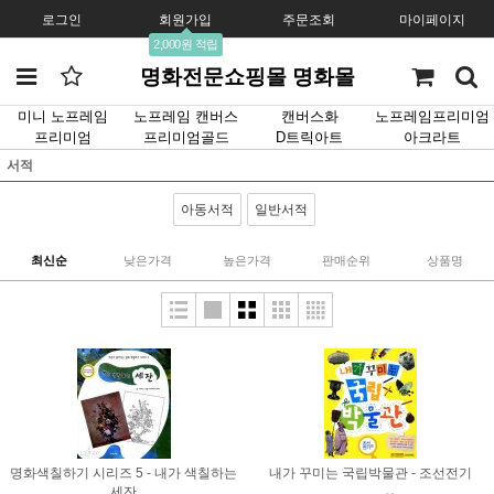
로그인
회원가입
주문조회
마이페이지
2,000원 적립
명화전문쇼핑몰 명화몰
미니 노프레임
노프레임 캔버스
캔버스화
노프레임프리미엄
프리미엄
프리미엄골드
D트릭아트
아크라트
서적
아동서적
일반서적
최신순
낮은가격
높은가격
판매순위
상품명
명화색칠하기 시리즈 5 - 내가 색칠하는
내가 꾸미는 국립박물관 - 조선전기
세잔