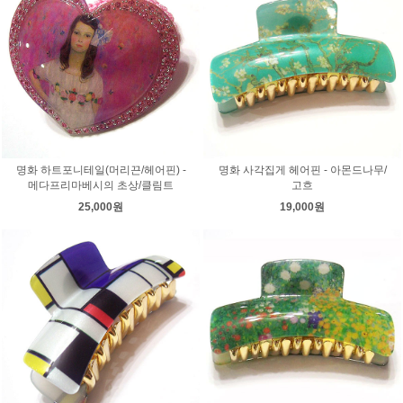
명화 하트포니테일(머리끈/헤어핀) -
명화 사각집게 헤어핀 - 아몬드나무/
메다프리마베시의 초상/클림트
고흐
25,000원
19,000원