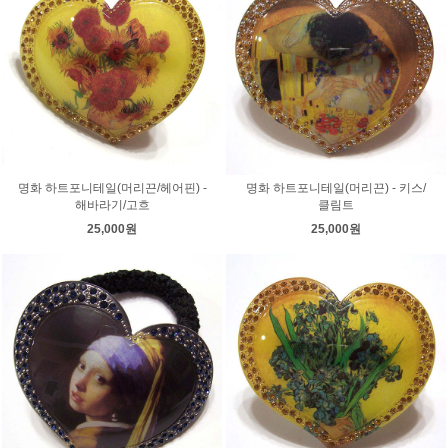
명화 하트포니테일(머리끈/헤어핀) -
명화 하트포니테일(머리끈) - 키스/
해바라기/고흐
클림트
25,000원
25,000원