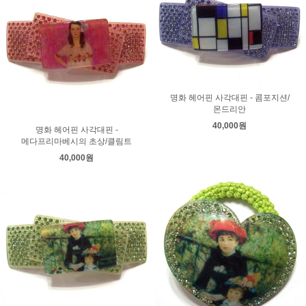
명화 헤어핀 사각대핀 - 콤포지션/
몬드리안
40,000원
명화 헤어핀 사각대핀 -
메다프리마베시의 초상/클림트
40,000원