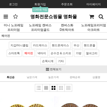
로그인
회원가입
주문조회
마이페이지
2,000원 적립
명화전문쇼핑몰 명화몰
미니 노프레임
노프레임 캔버스
캔버스화
노프레임프리미엄
프리미엄
프리미엄골드
D트릭아트
아크라트
헤어핀
지갑/머니클립
카드케이스
핸드폰케이스
우산
핸드폰줄
스마트톡
헤어핀
넥타이
손수건 & 스카프
가방
열쇠고리
손목시계
기타
전체보기
최신순
낮은가격
높은가격
판매순위
상품명