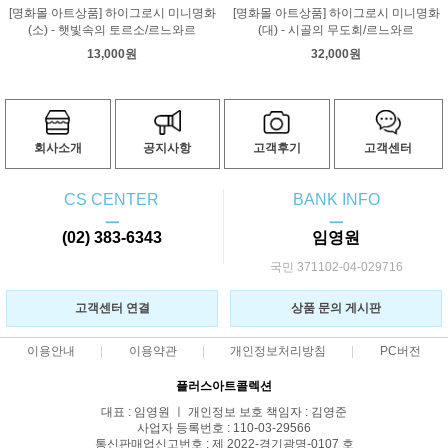
[명화몰 아트상품] 하이그로시 미니명화
[명화몰 아트상품] 하이그로시 미니명화
(소) - 햇빛속의 토르소/르느와르
(대) - 시골의 무도회/르느와르
13,000원
32,000원
회사소개
공지사항
고객후기
고객센터
CS CENTER
BANK INFO
ㅡ
ㅡ
(02) 383-6343
임영원
국민 371102-04-029716
고객센터 연결
상품 문의 게시판
이용안내
이용약관
개인정보처리방침
PC버전
플러스아트콜렉션
대표 : 임영원 ㅣ 개인정보 보호 책임자 : 김영준
사업자 등록번호 : 110-03-29566
통신판매업신고번호 : 제 2022-경기광명-0107 호