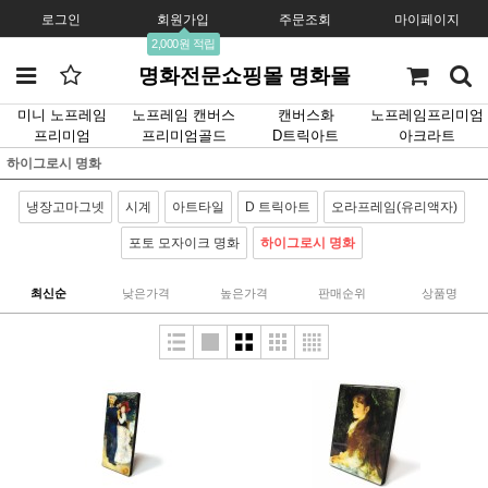
로그인
회원가입
주문조회
마이페이지
2,000원 적립
명화전문쇼핑몰 명화몰
미니 노프레임
노프레임 캔버스
캔버스화
노프레임프리미엄
프리미엄
프리미엄골드
D트릭아트
아크라트
하이그로시 명화
냉장고마그넷
시계
아트타일
D 트릭아트
오라프레임(유리액자)
포토 모자이크 명화
하이그로시 명화
최신순
낮은가격
높은가격
판매순위
상품명