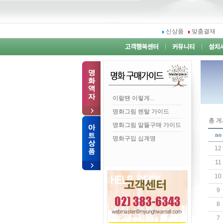
신상품
맞춤결재
이럴땐 이렇게...
명화그림 렌탈 가이드
총 게시
명화그림 알뜰구매 가이드
no
명화구입 십계명
12
11
10
9
8
7