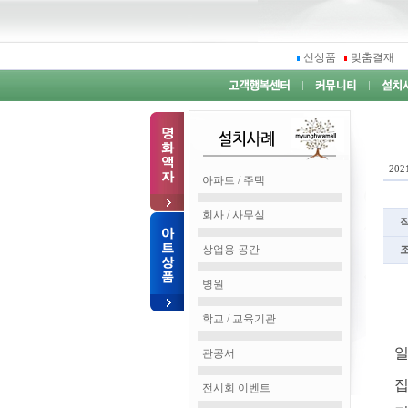
신상품
맞춤결재
2021
아파트 / 주택
회사 / 사무실
상업용 공간
병원
학교 / 교육기관
일
관공서
집
전시회 이벤트