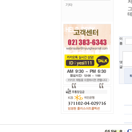
저
기타
그
테
이
름
댓
글