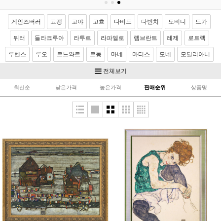
게인즈버러
고갱
고야
고흐
다비드
다빈치
도비니
드가
뒤러
들라크루아
라투르
라파엘로
렘브란트
레제
로트렉
루벤스
루오
르느와르
르동
마네
마티스
모네
모딜리아니
모리조
몬드리안
뭉크
미켈란젤로
밀레
반달
베르메르
전체보기
벨라스케스
보티첼리
부게로
부셰
브론치노
브뢰겔
사전트
최신순
낮은가격
높은가격
판매순위
상품명
샤르댕
세잔
소로야
쇠라
스텁스
시냑
시슬레
아르침볼도
얀반에이크
앵그르
에곤쉴레
엘그레코
와토
이중섭
제라르
카날레토
카라바죠
카바넬
카사트
카유보트
칸딘스키
컨스터블
코로
코트
쿠르베
클레
클림트
터너
티쏘
티치아노
팡탱 라투르
푸생
프라고나르
프리드리히
피사로
하예츠
호머
호베마
호쿠사이
기타 화가
이요한성화