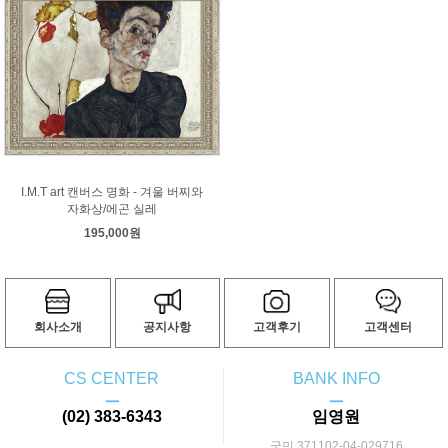
I.M.T art 캔버스 명화 - 겨울 버찌와
자화상/에곤 실레
195,000원
회사소개
공지사항
고객후기
고객센터
CS CENTER
BANK INFO
ㅡ
ㅡ
(02) 383-6343
임영원
국민 371102-04-029716