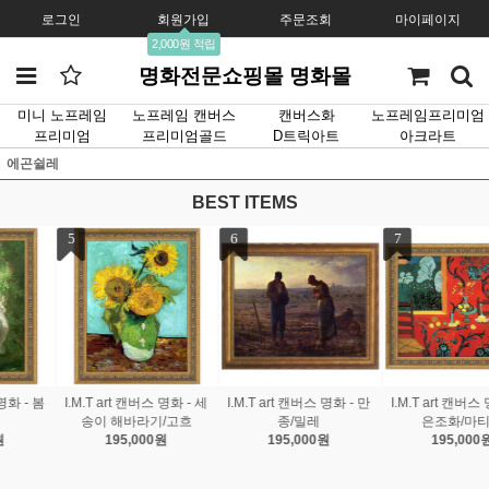
로그인
회원가입
주문조회
마이페이지
2,000원 적립
명화전문쇼핑몰 명화몰
미니 노프레임
노프레임 캔버스
캔버스화
노프레임프리미엄
프리미엄
프리미엄골드
D트릭아트
아크라트
에곤쉴레
BEST ITEMS
7
8
9
I.M.T art 캔버스 명화 - 붉
I.M.T art 캔버스 명화 - 스
I.M.T art 캔버스 명화 - 화
은조화/마티스
프링부케/르느와르
가의 정원/모네
195,000원
195,000원
195,000원