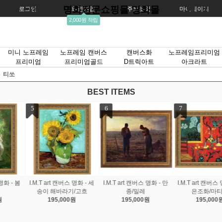
명화전문쇼핑몰 명화몰
로그인
회원가입
주문조회
마이페이지
2,000원 적립
미니 노프레임
노프레임 캔버스
캔버스화
노프레임프리미엄
프리미엄
프리미엄골드
D트릭아트
아크라트
티쏘
BEST ITEMS
7
8
9
명화 - 만
I.M.T art 캔버스 명화 - 붉
I.M.T art 캔버스 명화 - 스
I.M.T art 캔버스 
은조화/마티스
프링부케/르느와르
가의 정원/
원
195,000원
195,000원
195,000