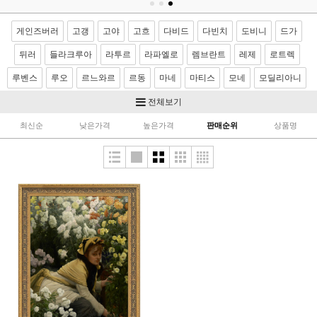
게인즈버러
고갱
고야
고흐
다비드
다빈치
도비니
드가
뒤러
들라크루아
라투르
라파엘로
렘브란트
레제
로트렉
루벤스
루오
르느와르
르동
마네
마티스
모네
모딜리아니
모리조
몬드리안
뭉크
미켈란젤로
밀레
반달
베르메르
전체보기
벨라스케스
보티첼리
부게로
부셰
브론치노
브뢰겔
사전트
최신순
낮은가격
높은가격
판매순위
상품명
샤르댕
세잔
소로야
쇠라
스텁스
시냑
시슬레
아르침볼도
얀반에이크
앵그르
에곤쉴레
엘그레코
와토
이중섭
제라르
카날레토
카라바죠
카바넬
카사트
카유보트
칸딘스키
컨스터블
코로
코트
쿠르베
클레
클림트
터너
티쏘
티치아노
팡탱 라투르
푸생
프라고나르
프리드리히
피사로
하예츠
호머
호베마
호쿠사이
기타 화가
이요한성화