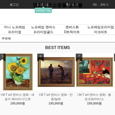
명화전문쇼핑몰 명화몰
로그인
회원가입
주문조회
마이페이지
2,000원 적립
미니 노프레임
노프레임 캔버스
캔버스화
노프레임프리미엄
프리미엄
프리미엄골드
D트릭아트
아크라트
쿠르베
BEST ITEMS
7
8
9
만
I.M.T art 캔버스 명화 - 붉
I.M.T art 캔버스 명화 - 스
I.M.T art 캔버스 명화 - 
은조화/마티스
프링부케/르느와르
가의 정원/모네
195,000원
195,000원
195,000원