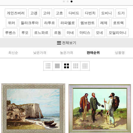
게인즈버러
고갱
고야
고흐
다비드
다빈치
도비니
드가
뒤러
들라크루아
라투르
라파엘로
렘브란트
레제
로트렉
루벤스
루오
르느와르
르동
마네
마티스
모네
모딜리아니
모리조
몬드리안
뭉크
미켈란젤로
밀레
반달
베르메르
전체보기
벨라스케스
보티첼리
부게로
부셰
브론치노
브뢰겔
사전트
최신순
낮은가격
높은가격
판매순위
상품명
샤르댕
세잔
소로야
쇠라
스텁스
시냑
시슬레
아르침볼도
얀반에이크
앵그르
에곤쉴레
엘그레코
와토
이중섭
제라르
카날레토
카라바죠
카바넬
카사트
카유보트
칸딘스키
컨스터블
코로
코트
쿠르베
클레
클림트
터너
티쏘
티치아노
팡탱 라투르
푸생
프라고나르
프리드리히
피사로
하예츠
호머
호베마
호쿠사이
기타 화가
이요한성화