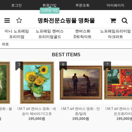
로그인
회원가입
주문조회
마이페이지
2,000원 적립
명화전문쇼핑몰 명화몰
미니 노프레임
노프레임 캔버스
캔버스화
노프레임프리미엄
프리미엄
프리미엄골드
D트릭아트
아크라트
와토
BEST ITEMS
7
8
9
 - 만
I.M.T art 캔버스 명화 - 붉
I.M.T art 캔버스 명화 - 스
I.M.T art 캔버스 명화
은조화/마티스
프링부케/르느와르
가의 정원/모네
195,000원
195,000원
195,000원