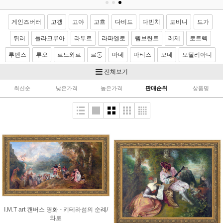
게인즈버러
고갱
고야
고흐
다비드
다빈치
도비니
드가
뒤러
들라크루아
라투르
라파엘로
렘브란트
레제
로트렉
루벤스
루오
르느와르
르동
마네
마티스
모네
모딜리아니
모리조
몬드리안
뭉크
미켈란젤로
밀레
반달
베르메르
전체보기
벨라스케스
보티첼리
부게로
부셰
브론치노
브뢰겔
사전트
최신순
낮은가격
높은가격
판매순위
상품명
샤르댕
세잔
소로야
쇠라
스텁스
시냑
시슬레
아르침볼도
얀반에이크
앵그르
에곤쉴레
엘그레코
와토
이중섭
제라르
카날레토
카라바죠
카바넬
카사트
카유보트
칸딘스키
컨스터블
코로
코트
쿠르베
클레
클림트
터너
티쏘
티치아노
팡탱 라투르
푸생
프라고나르
프리드리히
피사로
하예츠
호머
호베마
호쿠사이
기타 화가
이요한성화
I.M.T art 캔버스 명화 - 키테라섬의 순례/
와토