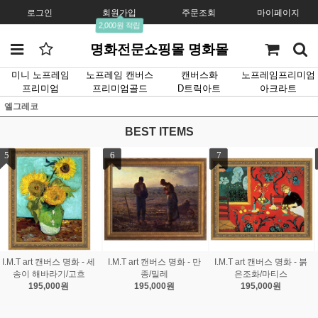
로그인
회원가입
주문조회
마이페이지
2,000원 적립
명화전문쇼핑몰 명화몰
미니 노프레임
노프레임 캔버스
캔버스화
노프레임프리미엄
프리미엄
프리미엄골드
D트릭아트
아크라트
엘그레코
BEST ITEMS
7
8
9
 만
I.M.T art 캔버스 명화 - 붉
I.M.T art 캔버스 명화 - 스
I.M.T art 캔버스 명화 -
은조화/마티스
프링부케/르느와르
가의 정원/모네
195,000원
195,000원
195,000원