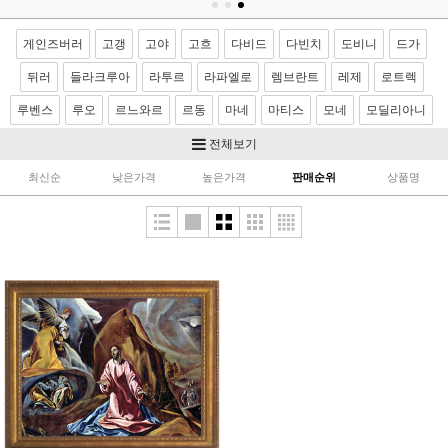
게인즈버러
고갱
고야
고흐
다비드
다빈치
도비니
드가
뒤러
들라크루아
라투르
라파엘로
렘브란트
레제
로트렉
루벤스
루오
르느와르
르동
마네
마티스
모네
모딜리아니
모리조
몬드리안
뭉크
미켈란젤로
밀레
반달
베르메르
전체보기
벨라스케스
보티첼리
부게로
부셰
브론치노
브뢰겔
사전트
최신순
낮은가격
높은가격
판매순위
상품명
샤르댕
세잔
소로야
쇠라
스텁스
시냑
시슬레
아르침볼도
얀반에이크
앵그르
에곤쉴레
엘그레코
와토
이중섭
제라르
카날레토
카라바죠
카바넬
카사트
카유보트
칸딘스키
컨스터블
코로
코트
쿠르베
클레
클림트
터너
티쏘
티치아노
팡탱 라투르
푸생
프라고나르
프리드리히
피사로
하예츠
호머
호베마
호쿠사이
기타 화가
이요한성화