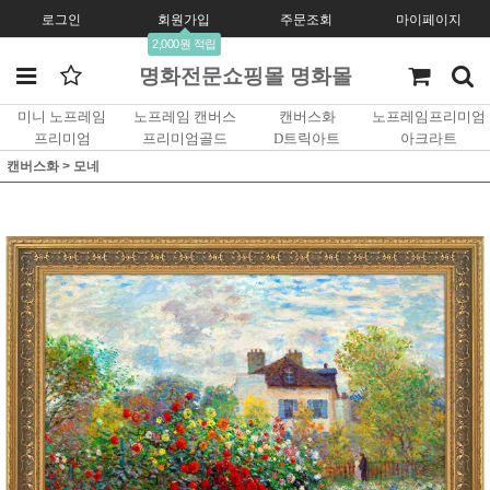
로그인
회원가입
주문조회
마이페이지
2,000원 적립
명화전문쇼핑몰 명화몰
미니 노프레임
노프레임 캔버스
캔버스화
노프레임프리미엄
프리미엄
프리미엄골드
D트릭아트
아크라트
캔버스화
>
모네