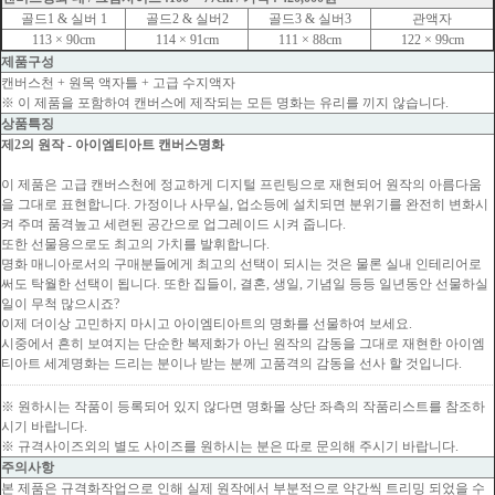
골드1 & 실버 1
골드2 & 실버2
골드3 & 실버3
관액자
113 × 90cm
114 × 91cm
111 × 88cm
122 × 99cm
제품구성
캔버스천 + 원목 액자틀 + 고급 수지액자
※ 이 제품을 포함하여 캔버스에 제작되는 모든 명화는 유리를 끼지 않습니다.
상품특징
제2의 원작 - 아이엠티아트 캔버스명화
이 제품은 고급 캔버스천에 정교하게 디지털 프린팅으로 재현되어 원작의 아름다움
을 그대로 표현합니다. 가정이나 사무실, 업소등에 설치되면 분위기를 완전히 변화시
켜 주며 품격높고 세련된 공간으로 업그레이드 시켜 줍니다.
또한 선물용으로도 최고의 가치를 발휘합니다.
명화 매니아로서의 구매분들에게 최고의 선택이 되시는 것은 물론 실내 인테리어로
써도 탁월한 선택이 됩니다. 또한 집들이, 결혼, 생일, 기념일 등등 일년동안 선물하실
일이 무척 많으시죠?
이제 더이상 고민하지 마시고 아이엠티아트의 명화를 선물하여 보세요.
시중에서 흔히 보여지는 단순한 복제화가 아닌 원작의 감동을 그대로 재현한 아이엠
티아트 세계명화는 드리는 분이나 받는 분께 고품격의 감동을 선사 할 것입니다.
※ 원하시는 작품이 등록되어 있지 않다면 명화몰 상단 좌측의 작품리스트를 참조하
시기 바랍니다.
※ 규격사이즈외의 별도 사이즈를 원하시는 분은 따로 문의해 주시기 바랍니다.
주의사항
본 제품은 규격화작업으로 인해 실제 원작에서 부분적으로 약간씩 트리밍 되었을 수