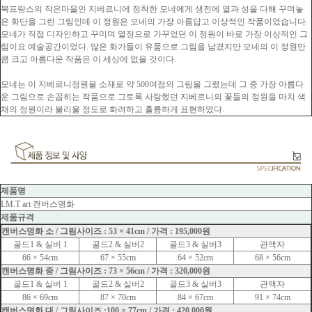
북프랑스의 작은마을인 지베르니에 정착한 모네에게 생전에 열과 성을 다해 꾸며놓
은 화단을 그린 그림인데 이 정원은 모네의 가장 아름답고 이상적인 작품이었습니다.
모네가 직접 디자인하고 꾸미며 열정으로 가꾸었던 이 정원이 바로 가장 이상적인 그
림이요 예술공간이었다. 많은 화가들이 유품으로 그림을 남겼지만 모네의 이 정원만
큼 크고 아름다운 작품은 이 세상에 없을 것이다.
모네는 이 지베르니정원을 소재로 약 500여점의 그림을 그렸는데 그 중 가장 아름다
운 그림으로 손꼽히는 작품으로 그토록 사랑했던 지베르니의 꽃들의 정원을 마치 색
채의 정원이라 불리울 정도로 화려하고 훌륭하게 표현하였다.
제품명
I.M.T art 캔버스명화
제품규격
캔버스명화 소 / 그림사이즈 : 53 × 41cm / 가격 : 195,000원
골드1 & 실버 1
골드2 & 실버2
골드3 & 실버3
관액자
66 × 54cm
67 × 55cm
64 × 52cm
68 × 56cm
캔버스명화 중 / 그림사이즈 : 73 × 56cm / 가격 : 320,000원
골드1 & 실버 1
골드2 & 실버2
골드3 & 실버3
관액자
86 × 69cm
87 × 70cm
84 × 67cm
91 × 74cm
캔버스명화 대 / 그림사이즈 :100 × 77cm / 가격 : 420,000원