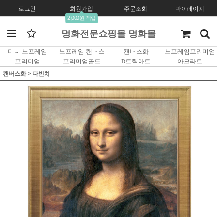
로그인
회원가입
주문조회
마이페이지
2,000원 적립
명화전문쇼핑몰 명화몰
미니 노프레임
노프레임 캔버스
캔버스화
노프레임프리미엄
프리미엄
프리미엄골드
D트릭아트
아크라트
캔버스화
>
다빈치