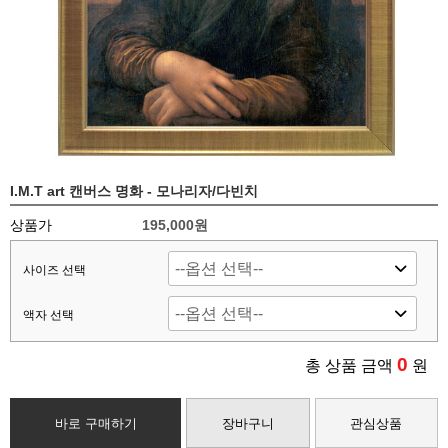
I.M.T art 캔버스 명화 - 모나리자/다빈치
상품가
195,000
원
사이즈 선택
액자 선택
0
총 상품 금액
원
바로 구매하기
장바구니
관심상품