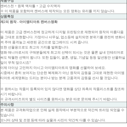
제품구성
캔버스천 + 원목 액자틀 + 고급 수지액자
※ 이 제품을 포함하여 캔버스에 제작되는 모든 명화는 유리를 끼지 않습니다.
상품특징
제2의 원작 - 아이엠티아트 캔버스명화
이 제품은 고급 캔버스천에 정교하게 디지털 프린팅으로 재현되어 원작의 아름다움
을 그대로 표현합니다. 가정이나 사무실, 업소등에 설치되면 분위기를 완전히 변화시
켜 주며 품격높고 세련된 공간으로 업그레이드 시켜 줍니다.
또한 선물용으로도 최고의 가치를 발휘합니다.
명화 매니아로서의 구매분들에게 최고의 선택이 되시는 것은 물론 실내 인테리어로
써도 탁월한 선택이 됩니다. 또한 집들이, 결혼, 생일, 기념일 등등 일년동안 선물하실
일이 무척 많으시죠?
이제 더이상 고민하지 마시고 아이엠티아트의 명화를 선물하여 보세요.
시중에서 흔히 보여지는 단순한 복제화가 아닌 원작의 감동을 그대로 재현한 아이엠
티아트 세계명화는 드리는 분이나 받는 분께 고품격의 감동을 선사 할 것입니다.
※ 원하시는 작품이 등록되어 있지 않다면 명화몰 상단 좌측의 작품리스트를 참조하
시기 바랍니다.
※ 규격사이즈외의 별도 사이즈를 원하시는 분은 따로 문의해 주시기 바랍니다.
주의사항
본 제품은 규격화작업으로 인해 실제 원작에서 부분적으로 약간씩 트리밍 되었을 수
있습니다.
모니터 상태 및 조명 등에 따라 실물과 사진이 약간씩 다를 수 있습니다.