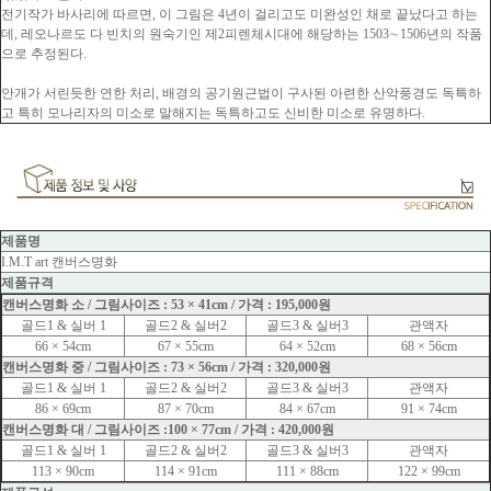
전기작가 바사리에 따르면, 이 그림은 4년이 걸리고도 미완성인 채로 끝났다고 하는
데, 레오나르도 다 빈치의 원숙기인 제2피렌체시대에 해당하는 1503∼1506년의 작품
으로 추정된다.
안개가 서린듯한 연한 처리, 배경의 공기원근법이 구사된 아련한 산악풍경도 독특하
고 특히 모나리자의 미소로 말해지는 독특하고도 신비한 미소로 유명하다.
제품명
I.M.T art 캔버스명화
제품규격
캔버스명화 소 / 그림사이즈 : 53 × 41cm / 가격 : 195,000원
골드1 & 실버 1
골드2 & 실버2
골드3 & 실버3
관액자
66 × 54cm
67 × 55cm
64 × 52cm
68 × 56cm
캔버스명화 중 / 그림사이즈 : 73 × 56cm / 가격 : 320,000원
골드1 & 실버 1
골드2 & 실버2
골드3 & 실버3
관액자
86 × 69cm
87 × 70cm
84 × 67cm
91 × 74cm
캔버스명화 대 / 그림사이즈 :100 × 77cm / 가격 : 420,000원
골드1 & 실버 1
골드2 & 실버2
골드3 & 실버3
관액자
113 × 90cm
114 × 91cm
111 × 88cm
122 × 99cm