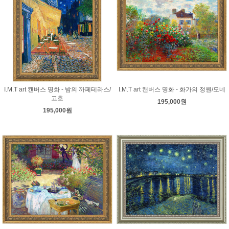
I.M.T art 캔버스 명화 - 밤의 까페테라스/
I.M.T art 캔버스 명화 - 화가의 정원/모네
고흐
195,000원
195,000원