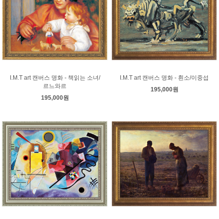
I.M.T art 캔버스 명화 - 책읽는 소녀/
I.M.T art 캔버스 명화 - 흰소/이중섭
르느와르
195,000원
195,000원