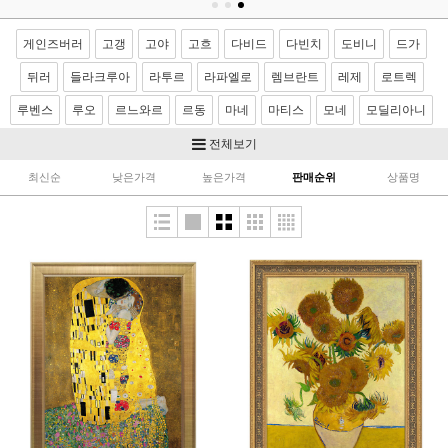
게인즈버러
고갱
고야
고흐
다비드
다빈치
도비니
드가
뒤러
들라크루아
라투르
라파엘로
렘브란트
레제
로트렉
루벤스
루오
르느와르
르동
마네
마티스
모네
모딜리아니
모리조
몬드리안
뭉크
미켈란젤로
밀레
반달
베르메르
전체보기
벨라스케스
보티첼리
부게로
부셰
브론치노
브뢰겔
사전트
최신순
낮은가격
높은가격
판매순위
상품명
샤르댕
세잔
소로야
쇠라
스텁스
시냑
시슬레
아르침볼도
얀반에이크
앵그르
에곤쉴레
엘그레코
와토
이중섭
제라르
카날레토
카라바죠
카바넬
카사트
카유보트
칸딘스키
컨스터블
코로
코트
쿠르베
클레
클림트
터너
티쏘
티치아노
팡탱 라투르
푸생
프라고나르
프리드리히
피사로
하예츠
호머
호베마
호쿠사이
기타 화가
이요한성화