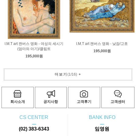
I.M.T art 캔버스 명화 - 여성의 세시기
I.M.T art 캔버스 명화 - 낮잠/고흐
(엄마와 아기)/클림트
195,000원
195,000원
더보기
(
1
/
16
)
+
회사소개
공지사항
고객후기
고객센터
CS CENTER
BANK INFO
ㅡ
ㅡ
(02) 383-6343
임영원