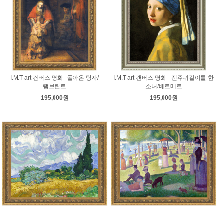
I.M.T art 캔버스 명화 -돌아온 탕자/
I.M.T art 캔버스 명화 - 진주귀걸이를 한
램브란트
소녀/베르메르
195,000원
195,000원