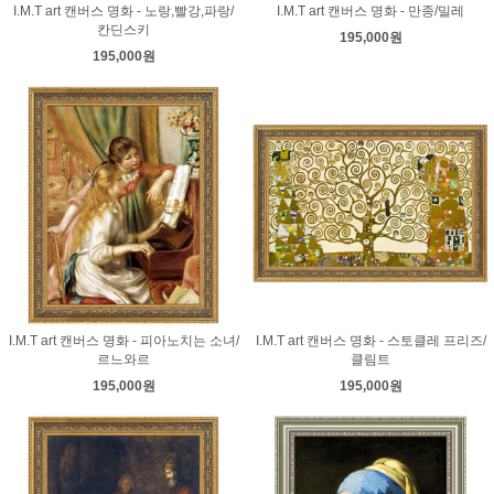
I.M.T art 캔버스 명화 - 노랑,빨강,파랑/
I.M.T art 캔버스 명화 - 만종/밀레
칸딘스키
195,000원
195,000원
I.M.T art 캔버스 명화 - 피아노치는 소녀/
I.M.T art 캔버스 명화 - 스토클레 프리즈/
르느와르
클림트
195,000원
195,000원