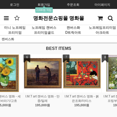
로그인
회원가입
주문조회
마이페이지
2,000원 적립
명화전문쇼핑몰 명화몰
미니 노프레임
노프레임 캔버스
캔버스화
노프레임프리미엄
프리미엄
프리미엄골드
D트릭아트
아크라트
캔버스화
BEST ITEMS
7
8
9
I.M.T art 캔버스 명화 - 붉
I.M.T art 캔버스 명화 - 스
I.M.T art 캔버스 명화 - 화
은조화/마티스
프링부케/르느와르
가의 정원/모네
195,000원
195,000원
195,000원