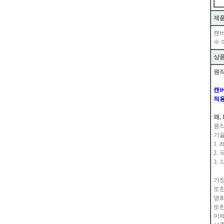
제
캔버
※ 
상
원작
캔버
적용
왜, 
원작
기술
1.
2.
3.
가정
또한
명화
또한
이제