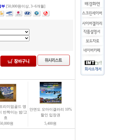
할부
[50,000원이상, 3~6개월]
art 프리미엄골드 명
안면도 오마이갤러리 10%
들이 반짝이는 밤/고
할인 입장권
흐
50,000
원
5,400
원