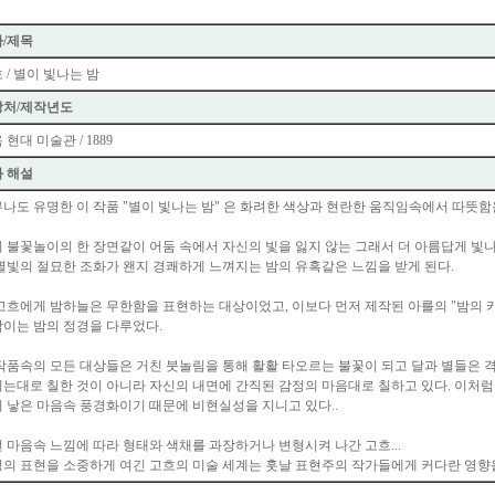
/제목
 / 별이 빛나는 밤
장처/제작년도
 현대 미술관 / 1889
 해설
나도 유명한 이 작품 "별이 빛나는 밤" 은 화려한 색상과 현란한 움직임속에서 따뜻함
 불꽃놀이의 한 장면같이 어둠 속에서 자신의 빛을 잃지 않는 그래서 더 아름답게 빛나
별빛의 절묘한 조화가 왠지 경쾌하게 느껴지는 밤의 유혹같은 느낌을 받게 된다.
고흐에게 밤하늘은 무한함을 표현하는 대상이었고, 이보다 먼저 제작된 아를의 "밤의 카
이는 밤의 정경을 다루었다.
작품속의 모든 대상들은 거친 붓놀림을 통해 활활 타오르는 불꽃이 되고 달과 별들은 
는대로 칠한 것이 아니라 자신의 내면에 간직된 감정의 마음대로 칠하고 있다. 이처
 낳은 마음속 풍경화이기 때문에 비현실성을 지니고 있다..
 마음속 느낌에 따라 형태와 색채를 과장하거나 변형시켜 나간 고흐...
의 표현을 소중하게 여긴 고흐의 미술 세계는 훗날 표현주의 작가들에게 커다란 영향을