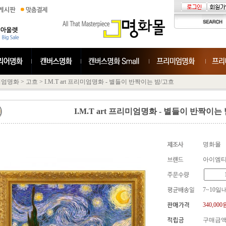
미엄명화
>
고흐
>
I.M.T art 프리미엄명화 - 별들이 반짝이는 밤/고흐
I.M.T art 프리미엄명화 - 별들이 반짝이는
명화몰
아이엠
7~10일
340,000
구매금액의