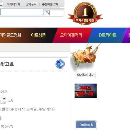
 밤/고흐
티아트
EA
내 발송 (주문제작, 공휴일, 주말 제외)
원
 5~7%