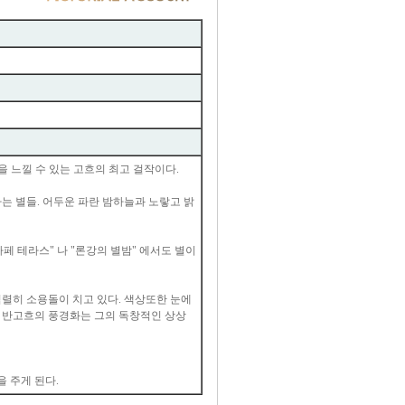
을 느낄 수 있는 고흐의 최고 걸작이다.
는 별들. 어두운 파란 밤하늘과 노랗고 밝
페 테라스" 나 "론강의 별밤" 에서도 별이
격렬히 소용돌이 치고 있다. 색상또한 눈에
럼 반고흐의 풍경화는 그의 독창적인 상상
 주게 된다.