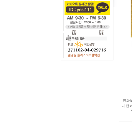
[명화
니 캔버