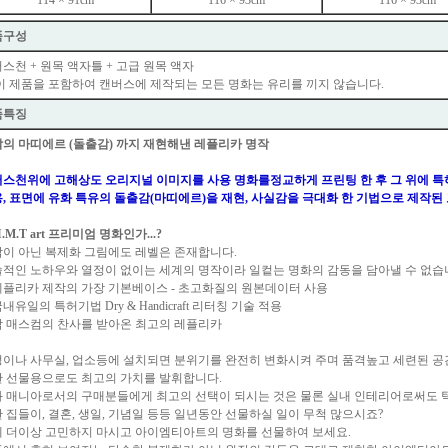
114 × 91cm
116 × 93cm
116 × 93cm
품구성
스천 + 원목 액자틀 + 고급 원목 액자
이 제품을 포함하여 캔버스에 제작되는 모든 명화는 유리를 끼지 않습니다.
품특징
의 마띠에르 (돌출감) 까지 재현해낸 레플리카 명작
스천위에 고해상도 오리지널 이미지를 사용 명화를정교하게 프린팅 한 후 그 위에 특허기술인
, 표면에 유화 특유의 돌출감(마띠에르)을 재현, 사실감을 극대화 한 기법으로 제작된
I.M.T art 프리미엄 명화인가...?
이 아닌 복제화 그림에도 레벨은 존재합니다.
적인 노하우와 열정이 없이는 세계의 명작이라 일컽는 명화의 감동을 담아낼 수 없습
 레플리카 제작의 가장 기본베이스 - 초고화질의 원본데이터 사용
 국내유일의 특허기법 Dry & Handicraft 리터칭 기술 적용
 각 매스컴의 찬사를 받아온 최고의 레플리카
이나 사무실, 업소등에 설치되면 분위기를 완전히 변화시켜 주며 품격높고 세련된 공
 선물용으로도 최고의 가치를 발휘합니다.
 매니아로서의 구매분들에게 최고의 선택이 되시는 것은 물론 실내 인테리어로써도 탁
 집들이, 결혼, 생일, 기념일 등등 일년동안 선물하실 일이 무척 많으시죠?
 더이상 고민하지 마시고 아이엠티아트의 명화를 선물하여 보세요.