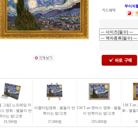
무이자
몰 그림] 노프레임 미
I.M.T 
이젤타입명화 - 별들이 반
I.M.T art 캔버스 명화 - 별들
스 명화 - 별들이 반
화 - 별
짝이는 밤/고흐
이 반짝이는 밤/고흐
짝이는 밤/고흐
19,500
원
37,000
원
195,000
원
8