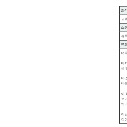
화가
고흐
소
뉴욕
명화
너무
마치
은 
반 
반짝
이 
보이
력이
이런
감정