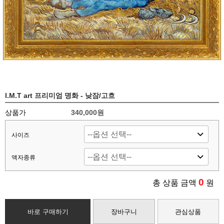
I.M.T art 프리미엄 명화 - 낮잠/고흐
상품가
340,000
원
사이즈
액자종류
0
총 상품 금액
원
바로 구매하기
장바구니
관심상품