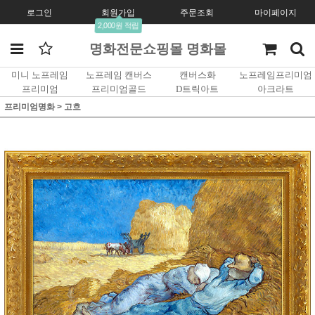
로그인
회원가입
주문조회
마이페이지
2,000원 적립
명화전문쇼핑몰 명화몰
미니 노프레임
노프레임 캔버스
캔버스화
노프레임프리미엄
프리미엄
프리미엄골드
D트릭아트
아크라트
프리미엄명화
>
고흐