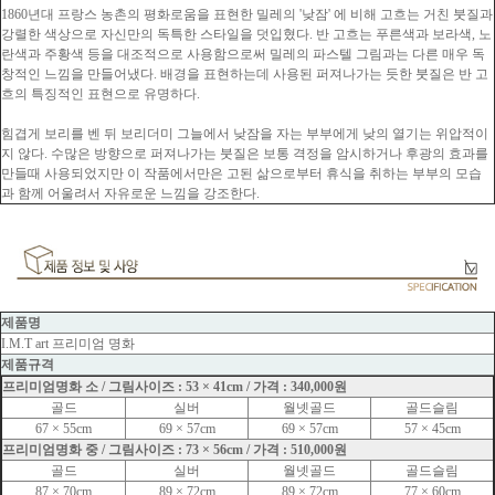
1860년대 프랑스 농촌의 평화로움을 표현한 밀레의 '낮잠' 에 비해 고흐는 거친 붓질과
강렬한 색상으로 자신만의 독특한 스타일을 덧입혔다. 반 고흐는 푸른색과 보라색, 노
란색과 주황색 등을 대조적으로 사용함으로써 밀레의 파스텔 그림과는 다른 매우 독
창적인 느낌을 만들어냈다. 배경을 표현하는데 사용된 퍼져나가는 듯한 붓질은 반 고
흐의 특징적인 표현으로 유명하다.
힘겹게 보리를 벤 뒤 보리더미 그늘에서 낮잠을 자는 부부에게 낮의 열기는 위압적이
지 않다. 수많은 방향으로 퍼져나가는 붓질은 보통 격정을 암시하거나 후광의 효과를
만들때 사용되었지만 이 작품에서만은 고된 삶으로부터 휴식을 취하는 부부의 모습
과 함께 어울려서 자유로운 느낌을 강조한다.
제품명
I.M.T art 프리미엄 명화
제품규격
프리미엄명화 소 / 그림사이즈 : 53 × 41cm / 가격 : 340,000원
골드
실버
월넷골드
골드슬림
67 × 55cm
69 × 57cm
69 × 57cm
57 × 45cm
프리미엄명화 중 / 그림사이즈 : 73 × 56cm / 가격 : 510,000원
골드
실버
월넷골드
골드슬림
87 × 70cm
89 × 72cm
89 × 72cm
77 × 60cm