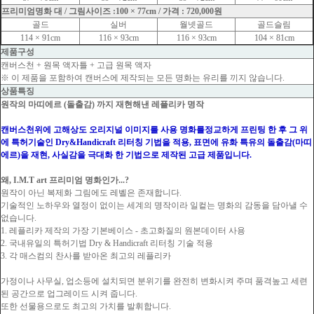
프리미엄명화 대 / 그림사이즈 :100 × 77cm / 가격 : 720,000원
골드
실버
월넷골드
골드슬림
114 × 91cm
116 × 93cm
116 × 93cm
104 × 81cm
제품구성
캔버스천 + 원목 액자틀 + 고급 원목 액자
※ 이 제품을 포함하여 캔버스에 제작되는 모든 명화는 유리를 끼지 않습니다.
상품특징
원작의 마띠에르 (돌출감) 까지 재현해낸 레플리카 명작
캔버스천위에 고해상도 오리지널 이미지를 사용 명화를정교하게 프린팅 한 후 그 위
에 특허기술인 Dry&Handicraft 리터칭 기법을 적용, 표면에 유화 특유의 돌출감(마띠
에르)을 재현, 사실감을 극대화 한 기법으로 제작된 고급 제품입니다.
왜, I.M.T art 프리미엄 명화인가...?
원작이 아닌 복제화 그림에도 레벨은 존재합니다.
기술적인 노하우와 열정이 없이는 세계의 명작이라 일컽는 명화의 감동을 담아낼 수
없습니다.
1. 레플리카 제작의 가장 기본베이스 - 초고화질의 원본데이터 사용
2. 국내유일의 특허기법 Dry & Handicraft 리터칭 기술 적용
3. 각 매스컴의 찬사를 받아온 최고의 레플리카
가정이나 사무실, 업소등에 설치되면 분위기를 완전히 변화시켜 주며 품격높고 세련
된 공간으로 업그레이드 시켜 줍니다.
또한 선물용으로도 최고의 가치를 발휘합니다.