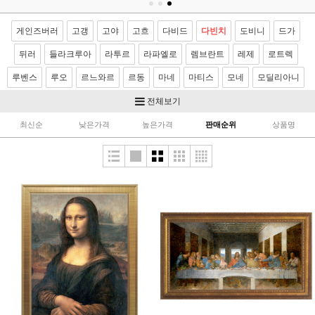
게인즈버러
고갱
고야
고흐
다비드
다빈치
도비니
드가
뒤러
들라크루아
라투르
라파엘로
렘브란트
레제
로트렉
루벤스
루오
르느와르
르동
마네
마티스
모네
모딜리아니
모리조
몬드리안
뭉크
미켈란젤로
밀레
반달
베르메르
전체보기
벨라스케스
보티첼리
부게로
부셰
브론치노
브뢰겔
사전트
최신순
낮은가격
높은가격
판매순위
상품명
샤르댕
세잔
소로야
쇠라
스텁스
시냑
시슬레
아르침볼도
얀반에이크
앵그르
에곤쉴레
엘그레코
와토
이중섭
제라르
카날레토
카라바죠
카바넬
카사트
카유보트
칸딘스키
컨스터블
코로
코트
쿠르베
클레
클림트
터너
티쏘
티치아노
팡탱 라투르
푸생
프라고나르
프리드리히
피사로
하예츠
호머
호베마
호쿠사이
기타 화가
이요한성화