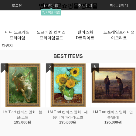
명화전문쇼핑몰 명화몰
로그인
회원가입
주문조회
마이페이지
2,000원 적립
미니 노프레임
노프레임 캔버스
캔버스화
노프레임프리미엄
프리미엄
프리미엄골드
D트릭아트
아크라트
다빈치
BEST ITEMS
7
8
9
 - 만
I.M.T art 캔버스 명화 - 붉
I.M.T art 캔버스 명화 - 스
I.M.T art 캔버스 명화
은조화/마티스
프링부케/르느와르
가의 정원/모네
195,000원
195,000원
195,000원