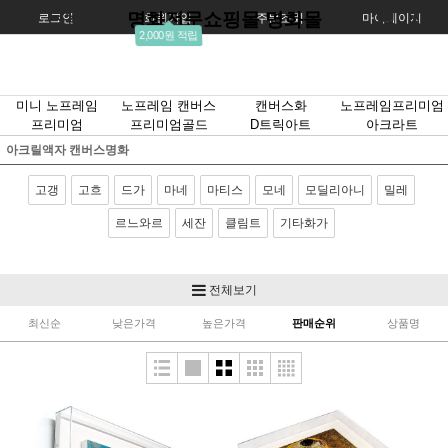
명화전문쇼핑몰 명화몰
로그인
회원가입
주문조회
마이페이지
2,000원 적립
미니 노프레임
노프레임 캔버스
캔버스화
노프레임프리미엄
프리미엄
프리미엄골드
D트릭아트
아크라트
아크릴액자 캔버스명화
고갱
고흐
드가
마네
마티스
모네
모딜리아니
밀레
르느와르
세잔
클림트
기타화가
전체보기
최신순
낮은가격
높은가격
판매순위
상품명