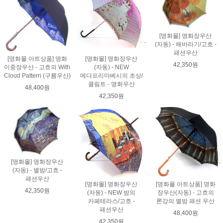
[명화몰] 명화장우산
(자동) - 해바라기/고흐 -
패션우산
[명화몰 아트상품] 명화
[명화몰] 명화장우산
42,350원
이중장우산 - 고흐의 With
(자동) - NEW
Cloud Pattern (구름우산)
메다프리마베시의 초상/
클림트 - 명화우산
48,400원
42,350원
[명화몰] 명화장우산
(자동) - 별밤/고흐 -
패션우산
[명화몰] 명화장우산
[명화몰 아트상품] 명화
42,350원
(자동) - NEW 밤의
장우산(자동) - 고흐의
카페테라스/고흐 -
론강의 별밤 패션 우산
패션우산
48,400원
42,350원