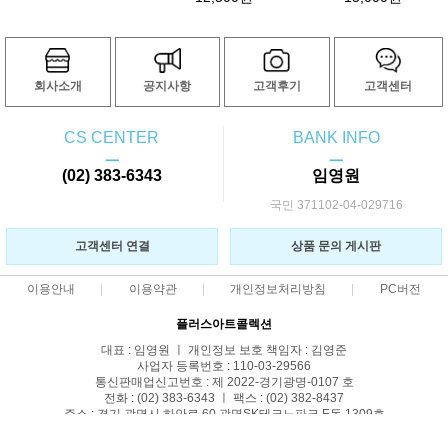
회사소개
공지사항
고객후기
고객센터
CS CENTER
BANK INFO
ㅡ
ㅡ
(02) 383-6343
임영원
국민 371102-04-029716
고객센터 연결
상품 문의 게시판
이용안내
이용약관
개인정보처리방침
PC버전
플러스아트콜렉션
대표 : 임영원 ㅣ 개인정보 보호 책임자 : 김영준
사업자 등록번호 : 110-03-29566
통신판매업신고번호 : 제 2022-경기광명-0107 호
전화 : (02) 383-6343 ㅣ 팩스 : (02) 382-8437
주소 : 경기 광명시 하안로 60 광명SK테크노파크 E동 1309호
COPYRIGHT(C)명화몰 ALL RIGHTS RESERVED.