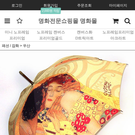
로그인
회원가입
주문조회
마이페이지
2,000원 적립
명화전문쇼핑몰 명화몰
미니 노프레임
노프레임 캔버스
캔버스화
노프레임프리미엄
프리미엄
프리미엄골드
D트릭아트
아크라트
패션 / 잡화
>
우산