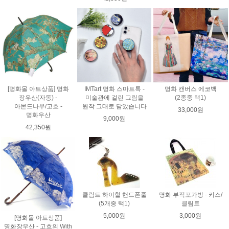
[명화몰 아트상품] 명화
IMTart 명화 스마트톡 -
명화 캔버스 에코백
장우산(자동) -
미술관에 걸린 그림을
(2종중 택1)
아몬드나무/고흐 -
원작 그대로 담았습니다
33,000원
명화우산
9,000원
42,350원
클림트 하이힐 핸드폰줄
명화 부직포가방 - 키스/
(5개중 택1)
클림트
5,000원
3,000원
[명화몰 아트상품]
명화장우산 - 고흐의 With