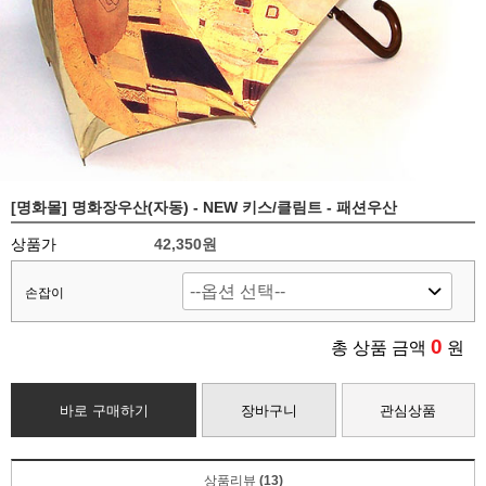
[명화몰] 명화장우산(자동) - NEW 키스/클림트 - 패션우산
상품가
42,350
원
손잡이
0
총 상품 금액
원
바로 구매하기
장바구니
관심상품
상품리뷰
(13)