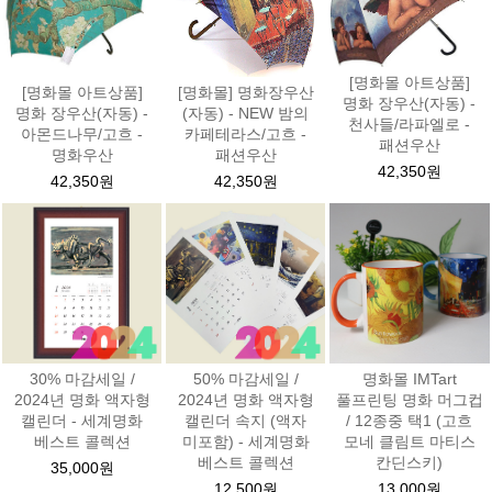
[명화몰 아트상품]
[명화몰 아트상품]
[명화몰] 명화장우산
명화 장우산(자동) -
명화 장우산(자동) -
(자동) - NEW 밤의
천사들/라파엘로 -
아몬드나무/고흐 -
카페테라스/고흐 -
패션우산
명화우산
패션우산
42,350원
42,350원
42,350원
30% 마감세일 /
50% 마감세일 /
명화몰 IMTart
2024년 명화 액자형
2024년 명화 액자형
풀프린팅 명화 머그컵
캘린더 - 세계명화
캘린더 속지 (액자
/ 12종중 택1 (고흐
베스트 콜렉션
미포함) - 세계명화
모네 클림트 마티스
베스트 콜렉션
칸딘스키)
35,000원
12,500원
13,000원