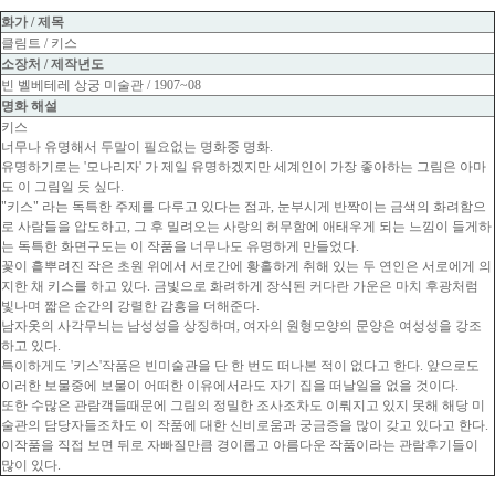
화가 / 제목
클림트 / 키스
소장처 / 제작년도
빈 벨베테레 상궁 미술관 / 1907~08
명화 해설
키스
너무나 유명해서 두말이 필요없는 명화중 명화.
유명하기로는 '모나리자' 가 제일 유명하겠지만 세계인이 가장 좋아하는 그림은 아마
도 이 그림일 듯 싶다.
"키스" 라는 독특한 주제를 다루고 있다는 점과, 눈부시게 반짝이는 금색의 화려함으
로 사람들을 압도하고, 그 후 밀려오는 사랑의 허무함에 애태우게 되는 느낌이 들게하
는 독특한 화면구도는 이 작품을 너무나도 유명하게 만들었다.
꽃이 흩뿌려진 작은 초원 위에서 서로간에 황홀하게 취해 있는 두 연인은 서로에게 의
지한 채 키스를 하고 있다. 금빛으로 화려하게 장식된 커다란 가운은 마치 후광처럼
빛나며 짧은 순간의 강렬한 감흥을 더해준다.
남자옷의 사각무늬는 남성성을 상징하며, 여자의 원형모양의 문양은 여성성을 강조
하고 있다.
특이하게도 '키스'작품은 빈미술관을 단 한 번도 떠나본 적이 없다고 한다. 앞으로도
이러한 보물중에 보물이 어떠한 이유에서라도 자기 집을 떠날일을 없을 것이다.
또한 수많은 관람객들때문에 그림의 정밀한 조사조차도 이뤄지고 있지 못해 해당 미
술관의 담당자들조차도 이 작품에 대한 신비로움과 궁금증을 많이 갖고 있다고 한다.
이작품을 직접 보면 뒤로 자빠질만큼 경이롭고 아름다운 작품이라는 관람후기들이
많이 있다.