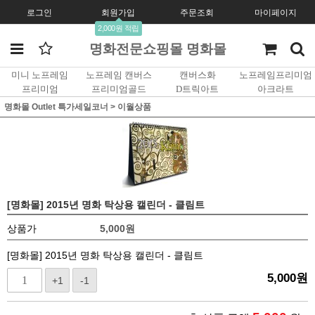
로그인
회원가입
주문조회
마이페이지
2,000원 적립
명화전문쇼핑몰 명화몰
미니 노프레임
노프레임 캔버스
캔버스화
노프레임프리미엄
프리미엄
프리미엄골드
D트릭아트
아크라트
명화몰 Outlet 특가세일코너
>
이월상품
[명화몰] 2015년 명화 탁상용 캘린더 - 클림트
상품가
5,000
원
[명화몰] 2015년 명화 탁상용 캘린더 - 클림트
5,000
원
+1
-1