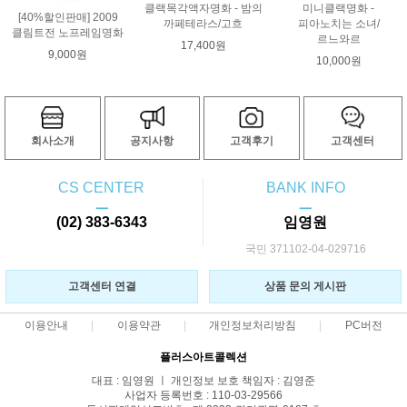
클랙목각액자명화 - 밤의
미니클랙명화 -
[40%할인판매] 2009
까페테라스/고흐
피아노치는 소녀/
클림트전 노프레임명화
르느와르
17,400원
9,000원
10,000원
회사소개
공지사항
고객후기
고객센터
CS CENTER
BANK INFO
ㅡ
ㅡ
(02) 383-6343
임영원
국민 371102-04-029716
고객센터 연결
상품 문의 게시판
이용안내
이용약관
개인정보처리방침
PC버전
플러스아트콜렉션
대표 : 임영원 ㅣ 개인정보 보호 책임자 : 김영준
사업자 등록번호 : 110-03-29566