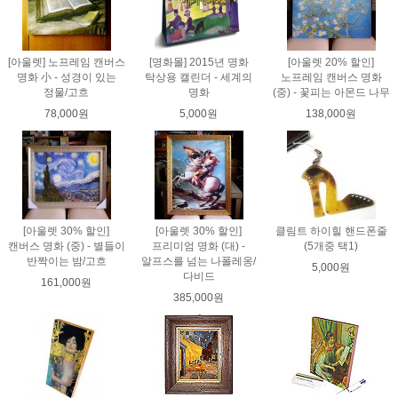
[아울렛] 노프레임 캔버스
[명화몰] 2015년 명화
[아울렛 20% 할인]
명화 小 - 성경이 있는
탁상용 캘린더 - 세계의
노프레임 캔버스 명화
정물/고흐
명화
(중) - 꽃피는 아몬드 나무
78,000원
5,000원
138,000원
[아울렛 30% 할인]
[아울렛 30% 할인]
클림트 하이힐 핸드폰줄
캔버스 명화 (중) - 별들이
프리미엄 명화 (대) -
(5개중 택1)
반짝이는 밤/고흐
알프스를 넘는 나폴레옹/
5,000원
다비드
161,000원
385,000원