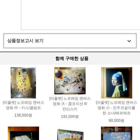
상품정보고시 보기
함께 구매한 상품
[아울렛] 노프레임 캔버스
[아울렛] 노프레임 캔버스
[아울렛] 노프레임 캔버스
명화 大 - 콤포지션 8/
명화 中 - 키스/클림트
명화 小 - 진주귀걸이를
칸딘스키
한 소녀/베르메르
138,000원
192,000원
90,000원