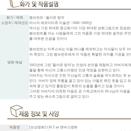
화가 / 제목
렘브란트 / 돌아온 탕자
소장처 / 제작년도
러시아 에르미타쥬 미술관 / 1668~1669년
역사상 가장 위대한 종교화가의 가장 위대한 성화그림으로 칭송받
렘브란트를 아는 사람들에게 그의 작품중 가장 위대한 걸작은 무엇
를 대부분 손꼽을 것이다.
렘브란트는 티투스라는 아들 하나를 제외하고는 자식들이 모두 어
저 죽었다. 그런 렘브란트에게 이 작품은 특별한 의미를 가졌을 것
명화 해설
1662년에 그린 '돌아온 탕자'는 인생의 쓴맛을 체험하고 아버지에
물을 통해 자신의 고통스러웠던 인생 역정을 표현하고 있다.
아버지는 자식으로 인한 지난날의 고통과 슬픔을 억누르려는 듯 눈
진다. 아버지 앞에 무릎을 꿇고 앉아 있는 아들은 해진 옷을 입고 
속에 묻고 있지만 틀림없이 회한의 눈물을 흘리고 있을 것이다.
그러한 아버지의 따뜻한 마음은 곧 기독교에서의 하나님의 마음을
주고 받는 베스트그림으로 꼽히고 있다.
제품명
[보상명화] I.M.T art 캔버스명화