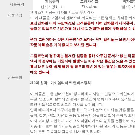
제품규격
그림사이즈
액자포
제품규격
캔버스명화 소
53 × 41cm
실버2 - 6
캔버스천 + 원목 액자틀 + 고급 수지액자
제품구성
※ 이 제품을 포함하여 캔버스에 제작되는 모든 명화는 유리를 끼지
보상명화란 이미 구입하셨던 고객분들이 저희 명화몰의 새작품과
들어온 작품으로 기존가격 대비
30% 저렴한 금액에 구매
하실 수 
원래 그림이라는 것은 사용한다기보다는 단지 걸어놓는 보관의 
작품의 훼손은 거의 없다고 보시면 됩니다.
그림표면의 경우에는 철저한 검증을 통해 아무런 문제가 없는 작품
액자의 경우에는 이동시에 발생되는 아주 작은 흠집은 있을 수 있
혹시라도 눈에 쉽게 발견 될 정도의 훼손이 있는 경우는 액자자체
배송 됩니다.
상품특징
제2의 원작 - 아이엠티아트 캔버스명화
이 제품은 고급 캔버스천에 정교하게 디지털 프린팅으로 제현되어
무실, 업소등에 설치되면 분위기를 완전히 변화시켜 주며 품격높고
또한 선물용으로도 최고의 가치를 발휘합니다.
명화 매니아로서의 구매분들에게 최고의 선택이 되시는 것은 물론 
들이, 결혼, 생일, 기념일 등등 일년동안 선물하실 일이 무척 많으시
이제 더이상 고민하지 마시고 아이엠티아트의 명화를 선물하여 보
시중에서 흔히 보여지는 단순한 복제화가 아닌 원작의 감동을 그
받는 분께 고품격의 감동을 선사 할 것입니다.