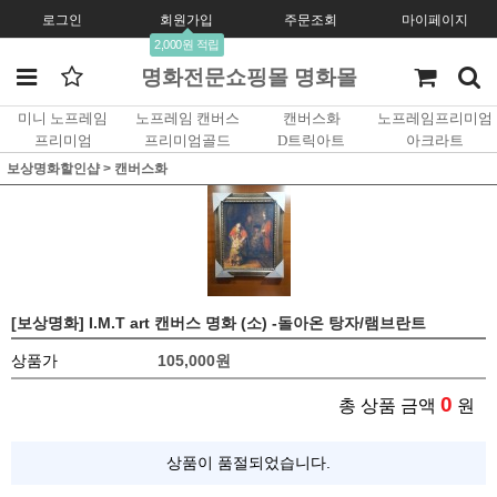
로그인
회원가입
주문조회
마이페이지
2,000원 적립
명화전문쇼핑몰 명화몰
미니 노프레임
노프레임 캔버스
캔버스화
노프레임프리미엄
프리미엄
프리미엄골드
D트릭아트
아크라트
보상명화할인샵
>
캔버스화
[보상명화] I.M.T art 캔버스 명화 (소) -돌아온 탕자/램브란트
상품가
105,000
원
0
총 상품 금액
원
상품이 품절되었습니다.