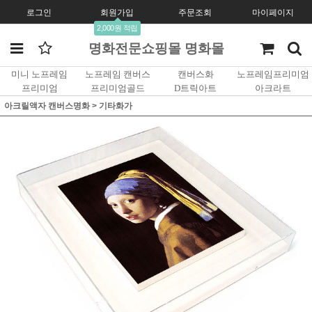
로그인
회원가입
주문조회
마이페이지
2,000원 적립
명화전문쇼핑몰 명화몰
미니 노프레임
노프레임 캔버스
캔버스화
노프레임프리미엄
프리미엄
프리미엄골드
D트릭아트
아크라트
아크릴액자 캔버스명화
>
기타화가