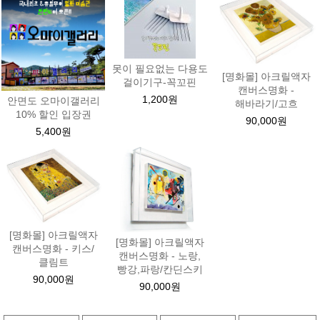
못이 필요없는 다용도
[명화몰] 아크릴액자
걸이기구-꼭꼬핀
캔버스명화 -
1,200원
안면도 오마이갤러리
해바라기/고흐
10% 할인 입장권
90,000원
5,400원
[명화몰] 아크릴액자
[명화몰] 아크릴액자
캔버스명화 - 키스/
캔버스명화 - 노랑,
클림트
빵강,파랑/칸딘스키
90,000원
90,000원