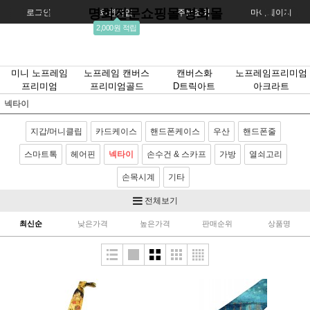
명화전문쇼핑몰 명화몰
로그인
회원가입
주문조회
마이페이지
2,000원 적립
미니 노프레임
노프레임 캔버스
캔버스화
노프레임프리미엄
프리미엄
프리미엄골드
D트릭아트
아크라트
넥타이
지갑/머니클립
카드케이스
핸드폰케이스
우산
핸드폰줄
스마트톡
헤어핀
넥타이
손수건 & 스카프
가방
열쇠고리
손목시계
기타
전체보기
최신순
낮은가격
높은가격
판매순위
상품명