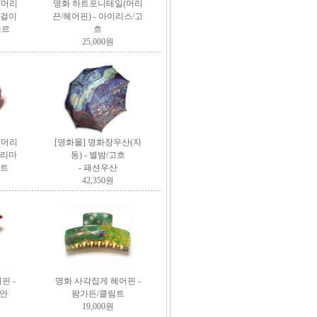
(머리
명화 하트포니테일(머리
귀걸이
끈/헤어핀) - 아이리스/고
메르
흐
25,000원
(머리
[명화몰]
명화장우산(자
프리마
동) - 별밤/고흐
림트
- 패션우산
42,350원
핀 -
명화 사각집게 헤어핀 -
안
팜가든/클림트
19,000원