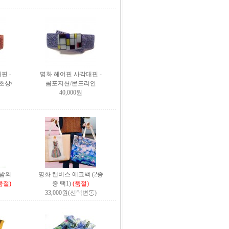
핀 -
명화 헤어핀 사각대핀 -
초상/
콤포지션/몬드리안
40,000원
 밤의
명화 캔버스 에코백 (2종
품절)
중 택1)
(품절)
33,000원(선택변동)