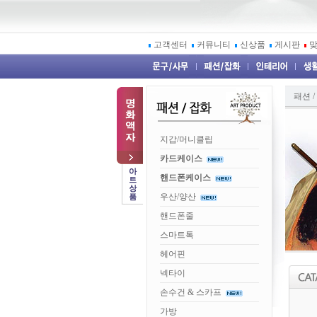
고객센터
커뮤니티
신상품
게시판
패션 /
지갑/머니클립
카드케이스
핸드폰케이스
우산/양산
핸드폰줄
스마트톡
헤어핀
넥타이
손수건 & 스카프
가방