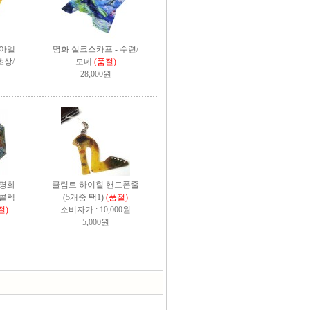
 아델
명화 실크스카프 - 수련/
초상/
모네
(품절)
28,000원
명화
클림트 하이힐 핸드폰줄
흐콜렉
(5개중 택1)
(품절)
절)
소비자가 :
10,000원
5,000원