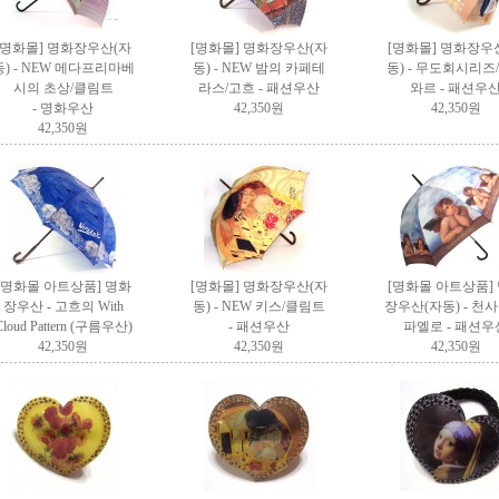
[명화몰]
명화장우산(자
[명화몰]
명화장우산(자
[명화몰]
명화장우
동) - NEW 메다프리마베
동) - NEW 밤의 카페테
동) - 무도회시리즈
시의 초상/클림트
라스/고흐
- 패션우산
와르
- 패션우
- 명화우산
42,350원
42,350원
42,350원
[명화몰 아트상품] 명화
[명화몰]
명화장우산(자
[명화몰 아트상품]
장우산 - 고흐의 With
동) - NEW 키스/클림트
장우산(자동) - 천사
Cloud Pattern (구름우산)
- 패션우산
파엘로
- 패션우
42,350원
42,350원
42,350원