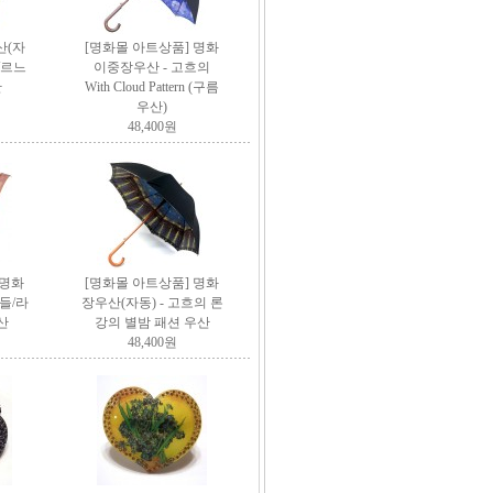
산(자
[명화몰 아트상품] 명화
/르느
이중장우산 - 고흐의
산
With Cloud Pattern (구름
우산)
48,400원
명화
[명화몰 아트상품]
명화
들/라
장우산(자동) - 고흐의 론
산
강의 별밤
패션 우산
48,400원