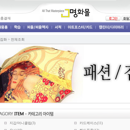
맞춤결재
 잡화
>
전체조회
지갑/머니클립(3)
카드케이스(11)