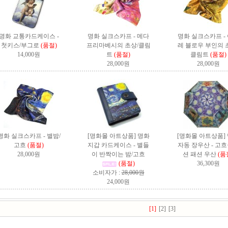
명화 교통카드케이스 -
명화 실크스카프 - 메다
명화 실크스카프 -
첫키스/부그로
(품절)
프리마베시의 초상/클림
레 블로우 부인의 
14,000원
트
(품절)
클림트
(품절)
28,000원
28,000원
명화 실크스카프 - 별밤/
[명화몰 아트상품] 명화
[명화몰 아트상품]
고흐
(품절)
지갑 카드케이스 - 별들
자동 장우산 - 고
28,000원
이 반짝이는 밤/고흐
션
패션 우산
(품
(품절)
36,300원
소비자가 :
28,000원
24,000원
[1]
[2]
[3]