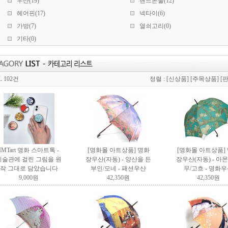
우산(19)
핸드폰줄(12)
헤어핀(17)
넥타이(6)
가방(7)
열쇠고리(0)
기타(0)
L 102건
정렬 :
[신상품]
[주목상품]
[
IMTart 명화 스마트톡 -
[명화몰 아트상품]
명화
[명화몰 아트상품]
미술관에 걸린 그림을 원
장우산(자동) - 양산을 든
장우산(자동) - 아
작 그대로 담았습니다
부인/모네
- 패션우산
무/고흐
- 명화우
9,000원
42,350원
42,350원