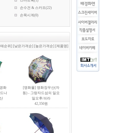
스마트톡(1)
손수건 & 스카프(22)
손목시계(0)
판매순위]
[낮은가격순]
[높은가격순]
[제품명]
명화
[명화몰]
명화장우산(자
몬드나
동) - 그랑자드섬의 일요
산
일오후/쇠라
42,350원