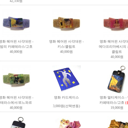
42,350원
명화 헤어핀 사각대핀 -
명화 헤어핀 사각대핀 -
명화 헤어핀 사각대
밤의 카페테라스/고흐
키스/클림트
메다프리마베시의 
40,000원
40,000원
클림트
40,000원
명화 헤어핀 사각대핀 -
명화 카드케이스
명화 멀티케이스 -
테라스에서/르느와르
카페테라스/고흐
(
3,000원(선택변동)
40,000원
19,000원