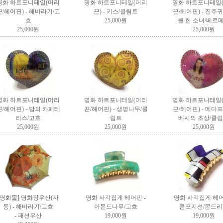
명화 하트포니테일(머리
명화 하트포니테일(머리
명화 하트포니테일
끈/헤어핀) - 해바라기/고
끈) - 키스/클림트
끈/헤어핀) - 진주
흐
25,000원
를 한 소녀/베르
25,000원
25,000원
명화 하트포니테일(머리
명화 하트포니테일(머리
명화 하트포니테일
끈/헤어핀) - 밤의 카페테
끈/헤어핀) - 생명나무/클
끈/헤어핀) - 메다
라스/고흐
림트
베시의 초상/클
25,000원
25,000원
25,000원
[명화몰]
명화장우산(자
명화 사각집게 헤어핀 -
명화 사각집게 헤어
동) - 해바라기/고흐
아몬드나무/고흐
콤포지션/몬드리
- 패션우산
19,000원
19,000원