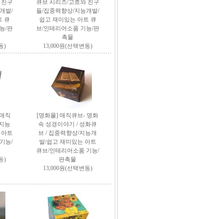
 친구
큐브 시리즈/고흐와 친구
개발/
들/집중력향상/지능개발/
 큐
쉽고 재미있는 아트 큐
능/판
브/인테리어소품 기능/판
촉물
동)
13,000원(선택변동)
 매직
[명화몰] 매직큐브- 명화
/지능
속 성경이야기 / 성화큐
 아트
브 / 집중력향상/지능개
기능/
발/쉽고 재미있는 아트
큐브/인테리어소품 기능/
동)
판촉물
13,000원(선택변동)