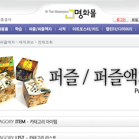
맞춤결재
/ 퍼즐액자
>
매직큐브
>
전체조회