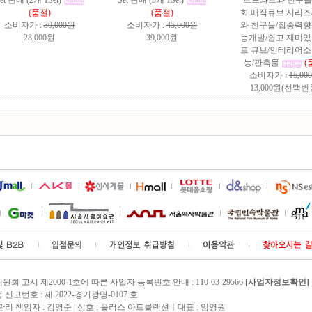
et 판매 (2개 1Set)
Set 판매 (3개 1Set)
르느와르와 친구들 
(품절)
(품절)
화 매직큐브 시리즈
소비자가 :
30,000원
소비자가 :
45,000원
와 친구들/집중력향
28,000원
39,000원
능개발/쉽고 재미있
트 큐브/인테리어소
능/판촉물
(
소비자가 :
15,00
13,000원(선택변
회 고시 제2000-1호에 따른 사업자 등록번호 안내 : 110-03-29566
[사업자정보확인]
신고번호 : 제 2022-경기광명-0107 호
관리 책임자 :
김영준
| 상호 : 플러스 아트콜렉션ㅣ대표 : 임영원