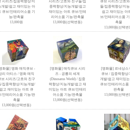
브 시리즈/집중력향상/지
시리즈/고흐와 친구들/집
큐브 시리즈/고흐와
능개발/쉽고 재미있는 아
중력향상/지능개발/쉽고
들/집중력향상/지능
트 큐브/인테리어소품 기
재미있는 아트 큐브/인테
쉽고 재미있는 아트
능/판촉물
리어소품 기능/판촉물
브/인테리어소품 기
13,000원
13,000원(선택변동)
촉물
13,000원(선택변
[명화몰] 명화 매직큐브 -
[명화몰] 매직큐브 시리
[명화몰] 르네상스
앙리 마티스 / 명화 매직
즈 - 공룡의 세계
큐브 / 집중력향상
큐브 시리즈/고흐와 친구
(Dinosarus World) / 집중
개발/쉽고 재미있는
들/집중력향상/지능개발/
력향상/지능개발/쉽고 재
큐브/인테리어소품 
쉽고 재미있는 아트 큐
미있는 아트 큐브/인테리
판촉물
브/인테리어소품 기능/판
어소품 기능/판촉물
13,000원(선택변
촉물
13,000원(선택변동)
13,000원(선택변동)