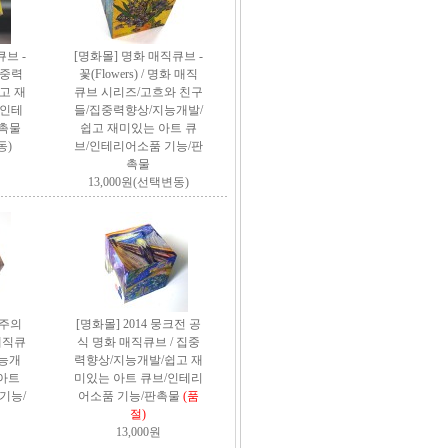
브 -
[명화몰] 명화 매직큐브 -
집중력
꽃(Flowers) / 명화 매직
쉽고 재
큐브 시리즈/고흐와 친구
 인테
들/집중력향상/지능개발/
판촉물
쉽고 재미있는 아트 큐
동)
브/인테리어소품 기능/판
촉물
13,000원(선택변동)
상주의
[명화몰] 2014 뭉크전 공
매직큐
식 명화 매직큐브 / 집중
지능개
력향상/지능개발/쉽고 재
아트
미있는 아트 큐브/인테리
기능/
어소품 기능/판촉물
(품
절)
13,000원