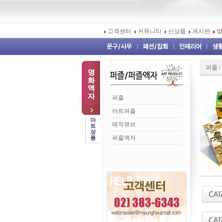
고객센터
커뮤니티
신상품
게시판
퍼즐 
퍼즐
아트퍼즐
매직큐브
퍼즐액자