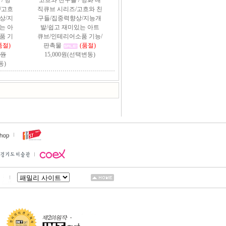
/ 명
고흐와 친구들 / 명화 매
/고흐
직큐브 시리즈/고흐와 친
상/지
구들/집중력향상/지능개
는 아
발/쉽고 재미있는 아트
품 기
큐브/인테리어소품 기능/
품절)
판촉물
(품절)
0원
15,000원(선택변동)
동)