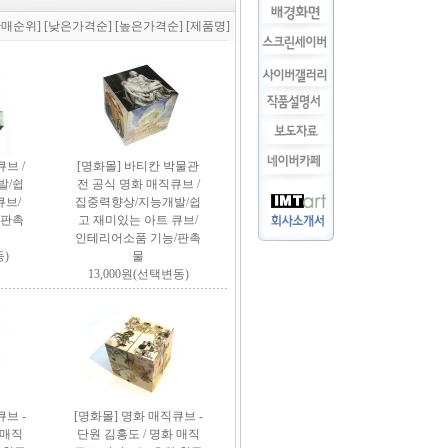
판매순위]
[낮은가격순]
[높은가격순]
[제품명]
브 /
[명화몰] 바티칸 박물관
발/쉽
전 공식 명화 매직큐브 /
큐브/
집중력향상/지능개발/쉽
/판촉
고 재미있는 아트 큐브/
인테리어소품 기능/판촉
동)
물
13,000원(선택변동)
브 -
[명화몰] 명화 매직큐브 -
 매직
단원 김홍도 / 명화 매직