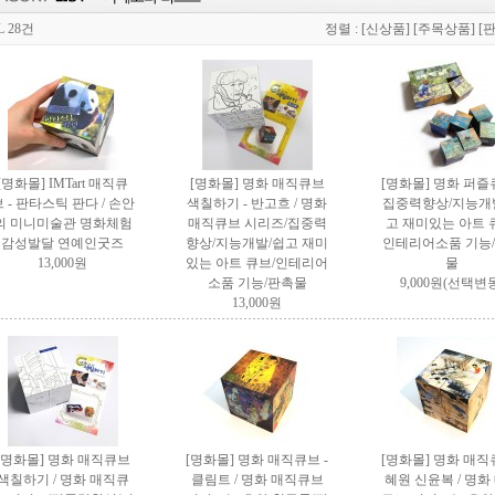
L 28건
정렬 :
[신상품]
[주목상품]
[
[명화몰] IMTart 매직큐
[명화몰] 명화 매직큐브
[명화몰] 명화 퍼즐큐
 - 판타스틱 판다 / 손안
색칠하기 - 반고흐 / 명화
집중력향상/지능개
의 미니미술관 명화체험
매직큐브 시리즈/집중력
고 재미있는 아트 
감성발달 연예인굿즈
향상/지능개발/쉽고 재미
인테리어소품 기능
13,000원
있는 아트 큐브/인테리어
물
소품 기능/판촉물
9,000원(선택변
13,000원
[명화몰] 명화 매직큐브
[명화몰] 명화 매직큐브 -
[명화몰] 명화 매직큐
색칠하기 / 명화 매직큐
클림트 / 명화 매직큐브
혜원 신윤복 / 명화