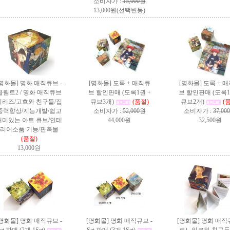
소비자가 :
15,000원
13,000원(선택변동)
[명화몰] 명화 매직큐브 -
[명화몰] 도록 + 매직큐
[명화몰] 도록 + 
클림트2 / 명화 매직큐브
브 할인판매 (도록1권 +
브 할인판매 (도록1
시리즈/고흐와 친구들/집
큐브3개)
(품절)
큐브2개)
(
중력향상/지능개발/쉽고
소비자가 :
52,000원
소비자가 :
37,00
재미있는 아트 큐브/인테
44,000원
32,500원
리어소품 기능/판촉물
(품절)
13,000원
[명화몰] 명화 매직큐브 -
[명화몰] 명화 매직큐브 -
[명화몰] 명화 매직큐