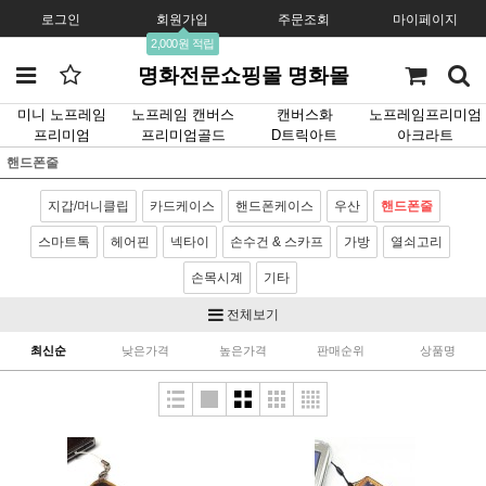
로그인
회원가입
주문조회
마이페이지
2,000원 적립
명화전문쇼핑몰 명화몰
미니 노프레임
노프레임 캔버스
캔버스화
노프레임프리미엄
프리미엄
프리미엄골드
D트릭아트
아크라트
핸드폰줄
지갑/머니클립
카드케이스
핸드폰케이스
우산
핸드폰줄
스마트톡
헤어핀
넥타이
손수건 & 스카프
가방
열쇠고리
손목시계
기타
전체보기
최신순
낮은가격
높은가격
판매순위
상품명