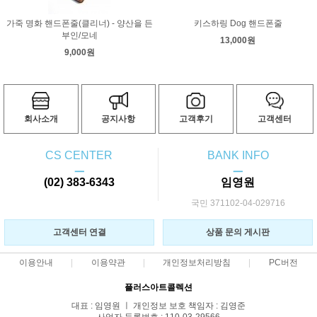
가죽 명화 핸드폰줄(클리너) - 양산을 든
키스하링 Dog 핸드폰줄
부인/모네
13,000원
9,000원
회사소개
공지사항
고객후기
고객센터
CS CENTER
BANK INFO
ㅡ
ㅡ
(02) 383-6343
임영원
국민 371102-04-029716
고객센터 연결
상품 문의 게시판
이용안내
이용약관
개인정보처리방침
PC버전
플러스아트콜렉션
대표 : 임영원 ㅣ 개인정보 보호 책임자 : 김영준